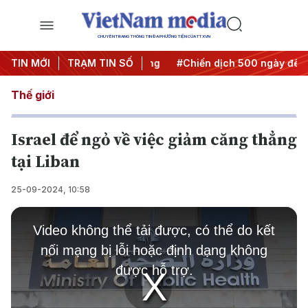
CHUYÊN TRANG THÔNG TIN ĐA PHƯƠNG TIỆN CỦA TTXVN
 Nghị quyết thành hành động
TIN MỚI
TRẠM TIN SỐ
#Chiến dịch 500 ngày đêm
Thế giới
Israel để ngỏ về việc giảm căng thẳng
tại Liban
25-09-2024, 10:58
This
is
Video không thể tải được, có thể do kết
a
modal
nối mạng bị lỗi hoặc định dạng không
window.
được hỗ trợ.