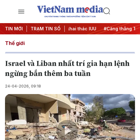
CHUYÊN TRANG THÔNG TIN ĐA PHƯƠNG TIỆN CỦA TTXVN
00 ngày đêm
TIN MỚI
TRẠM TIN SỐ
#Chống khai thác IUU
#Căng thẳng Trung Đô
Thế giới
Israel và Liban nhất trí gia hạn lệnh
ngừng bắn thêm ba tuần
24-04-2026, 09:18