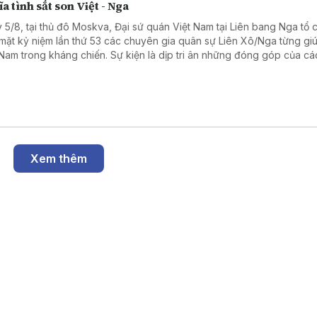
a tình sắt son Việt - Nga
 5/8, tại thủ đô Moskva, Đại sứ quán Việt Nam tại Liên bang Nga tổ 
mặt kỷ niệm lần thứ 53 các chuyên gia quân sự Liên Xô/Nga từng gi
 Nam trong kháng chiến. Sự kiện là dịp tri ân những đóng góp của cá
ên gia quân sự Liên Xô, đồng thời khẳng định tình hữu nghị truyền t
 hệ Đối tác chiến lược toàn diện Việt Nam - Liên bang Nga.
Xem thêm