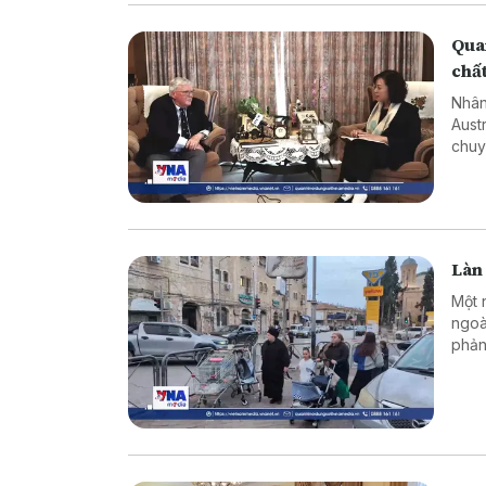
Quan
chấ
Nhân
Aust
chuy
về ý
diện
Làn 
Một 
ngoà
phản