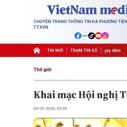
CHUYÊN TRANG THÔNG TIN ĐA PHƯƠNG TIỆ
TTXVN
yết thành hành động
TIN MỚI
#Chiến dịch 500 ngày đêm
TRẠM TIN SỐ
#Chống k
Thế giới
Khai mạc Hội nghị Tư
24-05-2024, 06:34