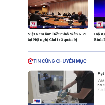
Việt Nam làm Điều phối viên G-21
Hội ng
tại Hội nghị Giải trừ quân bị
Bình 
TIN CÙNG CHUYÊN MỤC
Vẹt 
Vườn
hai 
đưa 
thế 
Đất.