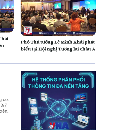
Thái
Phó Thủ tướng Lê Minh Khái phát
ền
biểu tại Hội nghị Tương lai châu Á
g có:
3/7,
trên
n Trái