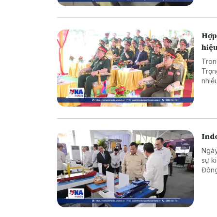
Hợp 
hiệ
Tron
Trọn
nhiề
phòn
Indo
Ngày
sự k
Đông
khoa
cạnh