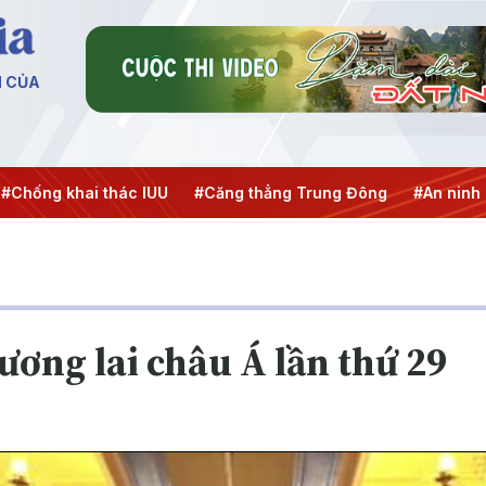
N CỦA
hai thác IUU
#Căng thẳng Trung Đông
#An ninh năng lượ
ơng lai châu Á lần thứ 29