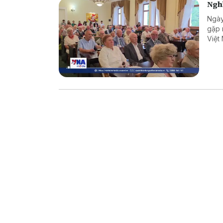
Nghĩ
Ngày
gặp 
Việt
chuy
quan