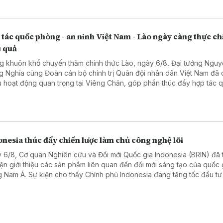
tác quốc phòng - an ninh Việt Nam - Lào ngày càng thực ch
u quả
g khuôn khổ chuyến thăm chính thức Lào, ngày 6/8, Đại tướng Ngu
g Nghĩa cùng Đoàn cán bộ chính trị Quân đội nhân dân Việt Nam đã 
u hoạt động quan trọng tại Viêng Chăn, góp phần thúc đẩy hợp tác 
g - an ninh giữa hai nước ngày càng thực chất, hiệu quả.
nesia thúc đẩy chiến lược làm chủ công nghệ lõi
 6/8, Cơ quan Nghiên cứu và Đổi mới Quốc gia Indonesia (BRIN) đã 
iện giới thiệu các sản phẩm liên quan đến đổi mới sáng tạo của quốc 
 Nam Á. Sự kiện cho thấy Chính phủ Indonesia đang tăng tốc đầu tư
 học, công nghệ và giáo dục, coi đây là nền tảng để nâng cao năng
 tranh quốc gia trong những thập kỷ tới.