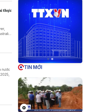
ai thực
er,
tralia,
 Toàn
TIN MỚI
ra nước
 2025,