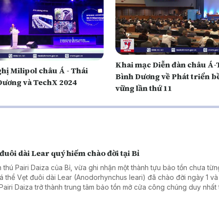
Khai mạc Diễn đàn châu Á-
hị Milipol châu Á - Thái
Bình Dương về Phát triển b
Dương và TechX 2024
vững lần thứ 11
đuôi dài Lear quý hiếm chào đời tại Bỉ
 thú Pairi Daiza của Bỉ, vừa ghi nhận một thành tựu bảo tồn chưa từn
cá thể Vẹt đuôi dài Lear (Anodorhynchus leari) đã chào đời ngày 1 và 
Pairi Daiza trở thành trung tâm bảo tồn mở cửa công chúng duy nhất 
giới nhân giống thành công cả ba loài vẹt đuôi dài xanh còn tồn tại trê