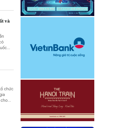
ất và
yễn
có
quốc
tổ chức
gia
 cho
 lực