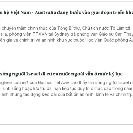
 hệ Việt Nam - Australia đang bước vào giai đoạn triển kh
t
 chuyến thăm chính thức của Tổng Bí thư, Chủ tịch nước Tô Lâm tới
ralia, phóng viên TTXVN tại Sydney đã phỏng vấn Giáo sư Carl Thay
ên gia về chính trị và an ninh khu vực thuộc Học viện Quốc phòng Aus
 nghĩa chuyến thăm, cũng như triển vọng quan hệ Đối tác Chiến lược
 giữa hai nước.
sóng người Israel di cư ra nước ngoài vẫn ở mức kỷ lục
nghiên cứu mới của Đại học Tel Aviv cho thấy làn sóng người Israel 
i sinh sống hoặc lưu trú dài hạn tiếp tục duy trì ở mức cao trong năm
 ánh những tác động kéo dài của bất ổn an ninh, kinh tế và chính trị.