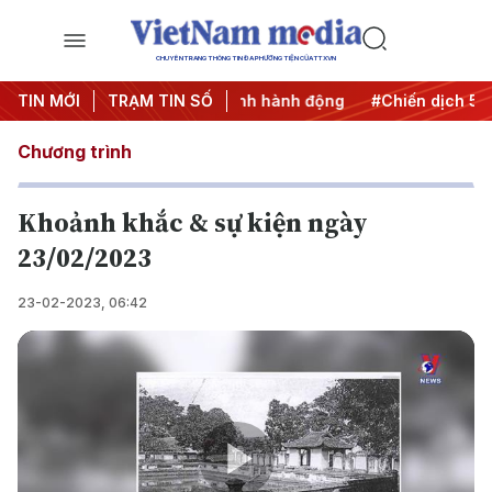
CHUYÊN TRANG THÔNG TIN ĐA PHƯƠNG TIỆN CỦA TTXVN
TIN MỚI
#Đưa Nghị quyết thành hành động
TRẠM TIN SỐ
#Chiến dịch 500 ngày
Chương trình
Khoảnh khắc & sự kiện ngày
23/02/2023
23-02-2023, 06:42