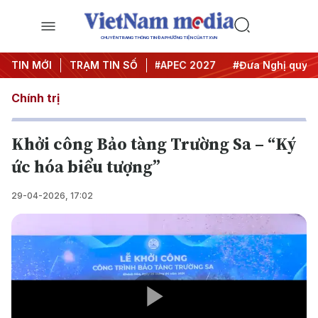
CHUYÊN TRANG THÔNG TIN ĐA PHƯƠNG TIỆN CỦA TTXVN
#Hội nghị Trung ương 3
TIN MỚI
TRẠM TIN SỐ
#APEC 2027
#Đưa Nghị quyết t
Chính trị
Khởi công Bảo tàng Trường Sa – “Ký
ức hóa biểu tượng”
29-04-2026, 17:02