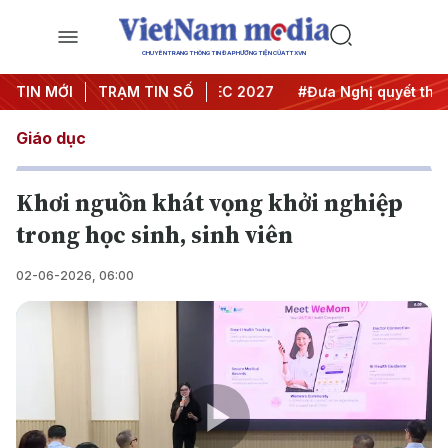
CHUYÊN TRANG THÔNG TIN ĐA PHƯƠNG TIỆN CỦA TTXVN
 nghị Trung ương 3
TIN MỚI
TRẠM TIN SỐ
#APEC 2027
#Đưa Nghị quyết thành h
Giáo dục
Khơi nguồn khát vọng khởi nghiệp
trong học sinh, sinh viên
02-06-2026, 06:00