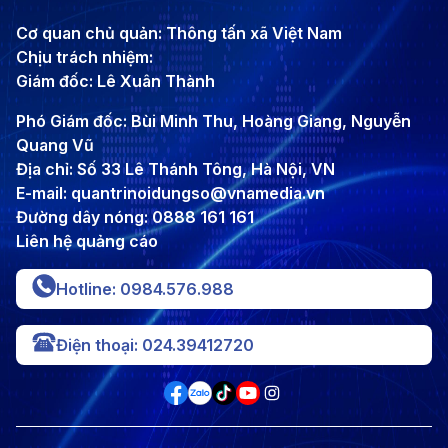
Cơ quan chủ quản: Thông tấn xã Việt Nam
Chịu trách nhiệm:
Giám đốc: Lê Xuân Thành
Phó Giám đốc: Bùi Minh Thu, Hoàng Giang, Nguyễn
Quang Vũ
Địa chỉ: Số 33 Lê Thánh Tông, Hà Nội, VN
E-mail: quantrinoidungso@vnamedia.vn
Đường dây nóng: 0888 161 161
Liên hệ quảng cáo
Hotline: 0984.576.988
Điện thoại: 024.39412720