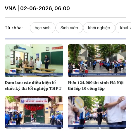
VNA | 02-06-2026, 06:00
Từ khóa:
học sinh
Sinh viên
khởi nghiệp
khát 
Đảm bảo các điều kiện tổ
Hơn 124.000 thí sinh Hà Nội
chức kỳ thi tốt nghiệp THPT
thi lớp 10 công lập