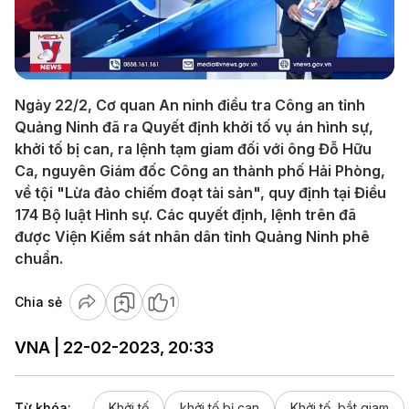
Play
Video
Ngày 22/2, Cơ quan An ninh điều tra Công an tỉnh
Quảng Ninh đã ra Quyết định khởi tố vụ án hình sự,
khởi tố bị can, ra lệnh tạm giam đối với ông Đỗ Hữu
Ca, nguyên Giám đốc Công an thành phố Hải Phòng,
về tội "Lừa đảo chiếm đoạt tài sản", quy định tại Điều
174 Bộ luật Hình sự. Các quyết định, lệnh trên đã
được Viện Kiểm sát nhân dân tỉnh Quảng Ninh phê
chuẩn.
Chia sẻ
1
VNA | 22-02-2023, 20:33
Từ khóa:
Khởi tố
khởi tố bị can
Khởi tố, bắt giam