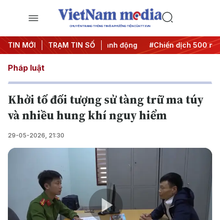
CHUYÊN TRANG THÔNG TIN ĐA PHƯƠNG TIỆN CỦA TTXVN
#Đưa Nghị quyết thành hành động
TIN MỚI
TRẠM TIN SỐ
#Chiến dịch 500 ngày đê
Pháp luật
Khởi tố đối tượng sử tàng trữ ma túy
và nhiều hung khí nguy hiểm
29-05-2026, 21:30