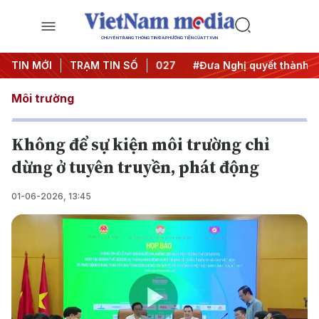
CHUYÊN TRANG THÔNG TIN ĐA PHƯƠNG TIỆN CỦA TTXVN
ghị Trung ương 3
TIN MỚI
TRẠM TIN SỐ
#APEC 2027
#Đưa Nghị quyết thành hàn
Môi trường
Không để sự kiện môi trường chỉ
dừng ở tuyên truyền, phát động
01-06-2026, 13:45