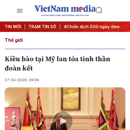
CHUYÊN TRANG THÔNG TIN ĐA PHƯƠNG TIỆN CỦA TTXVN
ghị quyết thành hành động
TIN MỚI
TRẠM TIN SỐ
#Chiến dịch 500 ngày đêm
#C
Thế giới
Kiều bào tại Mỹ lan tỏa tinh thần
đoàn kết
27-04-2026, 09:08