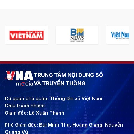
TRUNG TÂM NỘI DUNG SỐ
VÀ TRUYỀN THÔNG
Cơ quan chủ quản: Thông tấn xã Việt Nam
Chịu trách nhiệm:
Giám đốc: Lê Xuân Thành
Phó Giám đốc: Bùi Minh Thu, Hoàng Giang, Nguyễn
Quang Vũ