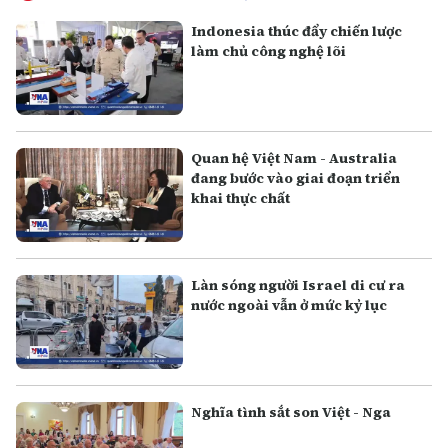
Indonesia thúc đẩy chiến lược
làm chủ công nghệ lõi
Quan hệ Việt Nam - Australia
đang bước vào giai đoạn triển
khai thực chất
Làn sóng người Israel di cư ra
nước ngoài vẫn ở mức kỷ lục
Nghĩa tình sắt son Việt - Nga