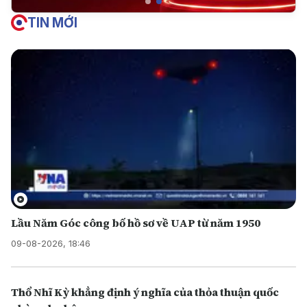
TIN MỚI
Lầu Năm Góc công bố hồ sơ về UAP từ năm 1950
09-08-2026, 18:46
Thổ Nhĩ Kỳ khẳng định ý nghĩa của thỏa thuận quốc