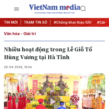
CHUYÊN TRANG THÔNG TIN ĐA PHƯƠNG TIỆN CỦA TTXVN
#Chiến dịch 500 ngày đêm
TIN MỚI
TRẠM TIN SỐ
#Chống khai thác IUU
#Căng 
Văn hóa - Giải trí
N hiều hoạt động trong Lễ Giỗ Tổ
Hùng Vương tại Hà Tĩnh
26-04-2026, 19:04