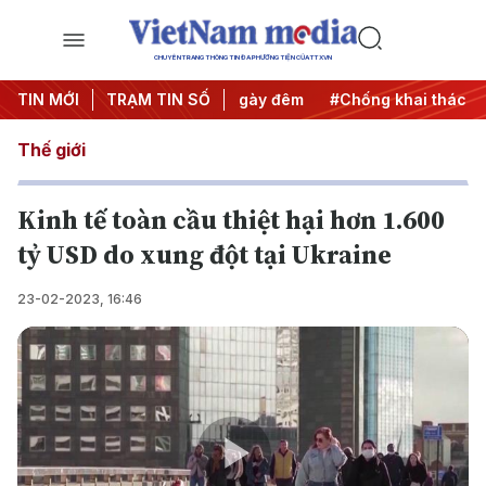
CHUYÊN TRANG THÔNG TIN ĐA PHƯƠNG TIỆN CỦA TTXVN
động
TIN MỚI
#Chiến dịch 500 ngày đêm
TRẠM TIN SỐ
#Chống khai thác IUU
Thế giới
Kinh tế toàn cầu thiệt hại hơn 1.600
tỷ USD do xung đột tại Ukraine
23-02-2023, 16:46