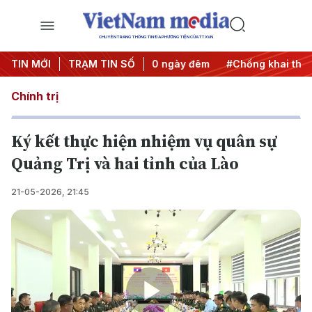
CHUYÊN TRANG THÔNG TIN ĐA PHƯƠNG TIỆN CỦA TTXVN
 động
TIN MỚI
#Chiến dịch 500 ngày đêm
TRẠM TIN SỐ
#Chống khai thác IUU
Chính trị
Ký kết thực hiện nhiệm vụ quân sự
Quảng Trị và hai tỉnh của Lào
21-05-2026, 21:45