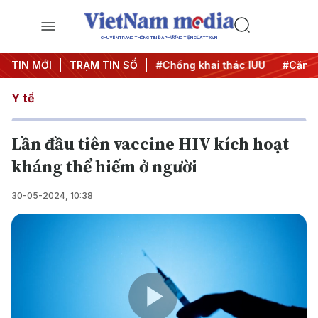
CHUYÊN TRANG THÔNG TIN ĐA PHƯƠNG TIỆN CỦA TTXVN
#Chiến dịch 500 ngày đêm
TIN MỚI
TRẠM TIN SỐ
#Chống khai thác IUU
#Căng 
Y tế
Lần đầu tiên vaccine HIV kích hoạt
kháng thể hiếm ở người
30-05-2024, 10:38