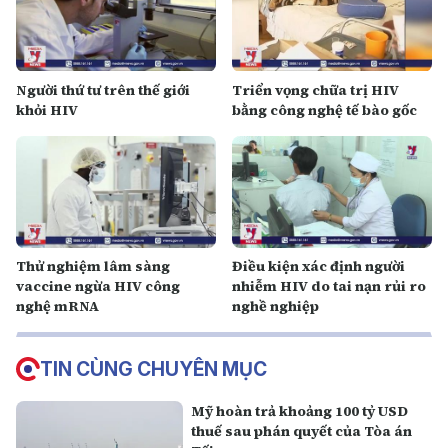
Người thứ tư trên thế giới
Triển vọng chữa trị HIV
khỏi HIV
bằng công nghệ tế bào gốc
Thử nghiệm lâm sàng
Điều kiện xác định người
vaccine ngừa HIV công
nhiễm HIV do tai nạn rủi ro
nghệ mRNA
nghề nghiệp
TIN CÙNG CHUYÊN MỤC
Mỹ hoàn trả khoảng 100 tỷ USD
thuế sau phán quyết của Tòa án