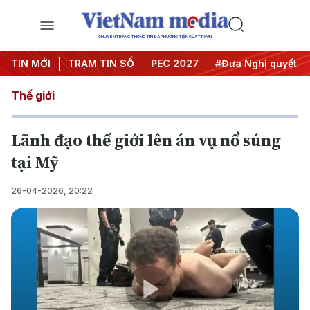
CHUYÊN TRANG THÔNG TIN ĐA PHƯƠNG TIỆN CỦA TTXVN
i nghị Trung ương 3
TIN MỚI
TRẠM TIN SỐ
#APEC 2027
#Đưa Nghị quyết thành
Thế giới
Lãnh đạo thế giới lên án vụ nổ súng
tại Mỹ
26-04-2026, 20:22