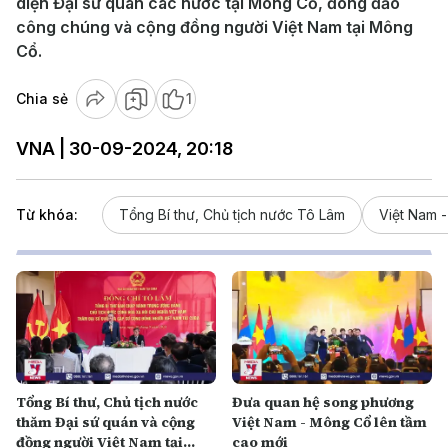
diện Đại sứ quán các nước tại Mông Cổ, đông đảo
công chúng và cộng đồng người Việt Nam tại Mông
Cổ.
Chia sẻ
1
VNA | 30-09-2024, 20:18
Từ khóa:
Tổng Bí thư, Chủ tịch nước Tô Lâm
Việt Nam 
Tổng Bí thư, Chủ tịch nước
Đưa quan hệ song phương
thăm Đại sứ quán và cộng
Việt Nam - Mông Cổ lên tầm
đồng người Việt Nam tại
cao mới