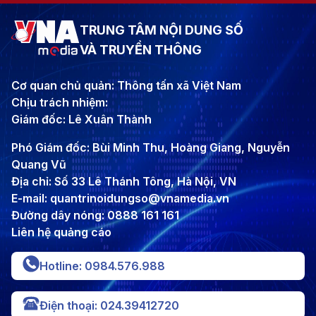
TRUNG TÂM NỘI DUNG SỐ
VÀ TRUYỀN THÔNG
Cơ quan chủ quản: Thông tấn xã Việt Nam
Chịu trách nhiệm:
Giám đốc: Lê Xuân Thành
Phó Giám đốc: Bùi Minh Thu, Hoàng Giang, Nguyễn
Quang Vũ
Địa chỉ: Số 33 Lê Thánh Tông, Hà Nội, VN
E-mail: quantrinoidungso@vnamedia.vn
Đường dây nóng: 0888 161 161
Liên hệ quảng cáo
Hotline: 0984.576.988
Điện thoại: 024.39412720