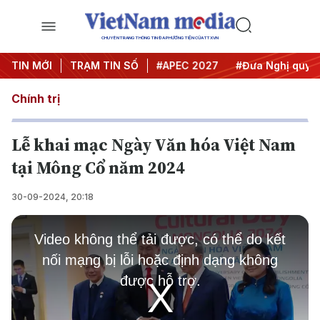
CHUYÊN TRANG THÔNG TIN ĐA PHƯƠNG TIỆN CỦA TTXVN
#Hội nghị Trung ương 3
TIN MỚI
TRẠM TIN SỐ
#APEC 2027
#Đưa Nghị quyết t
Chính trị
Lễ khai mạc Ngày Văn hóa Việt Nam
tại Mông Cổ năm 2024
30-09-2024, 20:18
This
is
Video không thể tải được, có thể do kết
a
modal
nối mạng bị lỗi hoặc định dạng không
window.
được hỗ trợ.