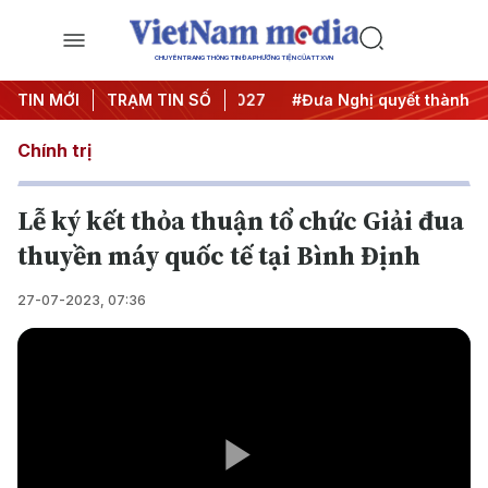
CHUYÊN TRANG THÔNG TIN ĐA PHƯƠNG TIỆN CỦA TTXVN
ghị Trung ương 3
TIN MỚI
TRẠM TIN SỐ
#APEC 2027
#Đưa Nghị quyết thành hàn
Chính trị
Lễ ký kết thỏa thuận tổ chức Giải đua
thuyền máy quốc tế tại Bình Định
27-07-2023, 07:36