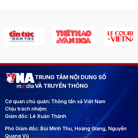
TRUNG TÂM NỘI DUNG SỐ
VÀ TRUYỀN THÔNG
Cơ quan chủ quản: Thông tấn xã Việt Nam
Chịu trách nhiệm:
Giám đốc: Lê Xuân Thành
Phó Giám đốc: Bùi Minh Thu, Hoàng Giang, Nguyễn
Quang Vũ