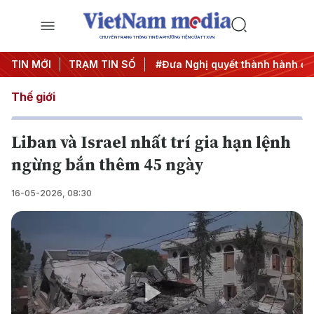
CHUYÊN TRANG THÔNG TIN ĐA PHƯƠNG TIỆN CỦA TTXVN
Trung ương 3
TIN MỚI
TRẠM TIN SỐ
#APEC 2027
#Đưa Nghị quyết thành hành độ
Thế giới
Liban và Israel nhất trí gia hạn lệnh
ngừng bắn thêm 45 ngày
16-05-2026, 08:30