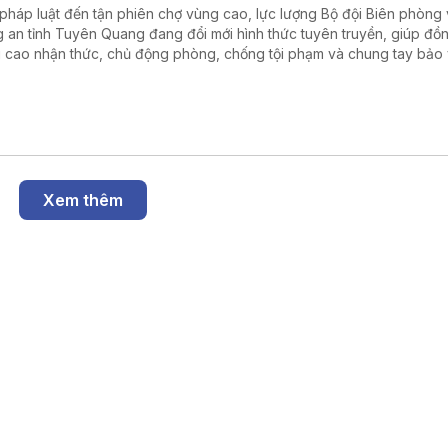
pháp luật đến tận phiên chợ vùng cao, lực lượng Bộ đội Biên phòng
 an tỉnh Tuyên Quang đang đổi mới hình thức tuyên truyền, giúp đồ
 cao nhận thức, chủ động phòng, chống tội phạm và chung tay bảo
 chắc an ninh, trật tự khu vực biên giới.
Xem thêm