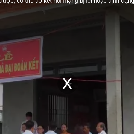
 được, có thể do kết nối mạng bị lỗi hoặc định dạn
Play
Video