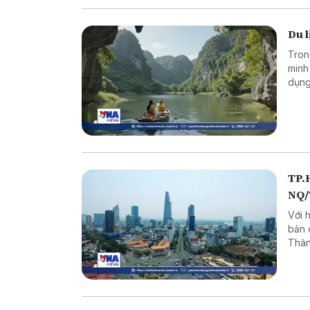
Du l
Tron
minh
dụng
và m
TP.H
NQ
Với 
bản 
Thàn
lượn