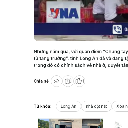
Những năm qua, với quan điểm “Chung tay v
từ tăng trưởng”, tỉnh Long An đã và đang t
trong đó có chính sách về nhà ở, quyết tâ
Chia sẻ
1
Từ khóa:
Long An
nhà dột nát
Xóa n