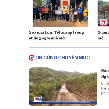
Xóa nhà tạm: Tết ấm áp trong
Xuân 
những ngôi nhà mới
mới
TIN CÙNG CHUYÊN MỤC
Đảm
Ngã
Chiề
hai 
phươ
trìn