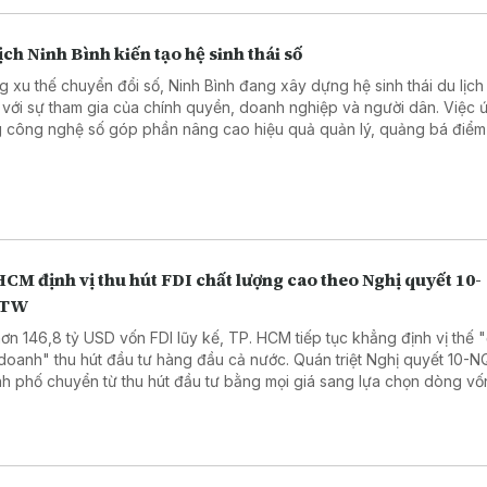
ịch Ninh Bình kiến tạo hệ sinh thái số
g xu thế chuyển đổi số, Ninh Bình đang xây dựng hệ sinh thái du lịch
 với sự tham gia của chính quyền, doanh nghiệp và người dân. Việc 
 công nghệ số góp phần nâng cao hiệu quả quản lý, quảng bá điểm
ang đến trải nghiệm thuận tiện hơn cho du khách.
CM định vị thu hút FDI chất lượng cao theo Nghị quyết 10-
/TW
hơn 146,8 tỷ USD vốn FDI lũy kế, TP. HCM tiếp tục khẳng định vị thế "
doanh" thu hút đầu tư hàng đầu cả nước. Quán triệt Nghị quyết 10-
h phố chuyển từ thu hút đầu tư bằng mọi giá sang lựa chọn dòng vố
g cao, hướng tới phát triển xanh, số và bền vững.