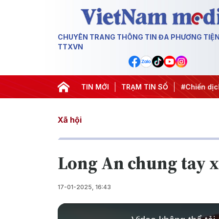
CHUYÊN TRANG THÔNG TIN ĐA PHƯƠNG TIỆ
TTXVN
27
#Đưa Nghị quyết thành hành động
TIN MỚI
TRẠM TIN SỐ
#Chiến dịch 500 ng
Xã hội
Long An chung tay x
17-01-2025, 16:43
This
is