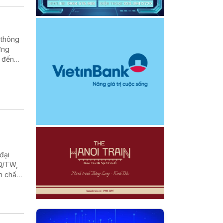
 thông
ứng
 đến
đại
NQ/TW,
n chất