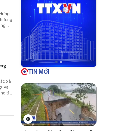
(Hưng
 Thương
ăng
u hút
n địa
ùng
TIN MỚI
các xã
ợi và
ng tích