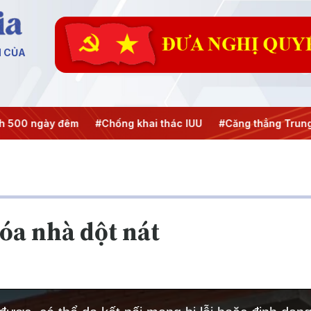
N CỦA
ày đêm
#Chống khai thác IUU
#Căng thẳng Trung Đông
óa nhà dột nát