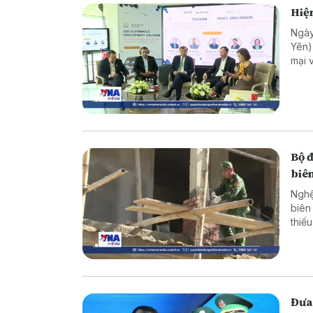
Hiện
Ngày
Yên)
mại 
trưở
sự t
phươ
Bộ 
biên
Nghệ
biên
thiế
cực 
Đưa