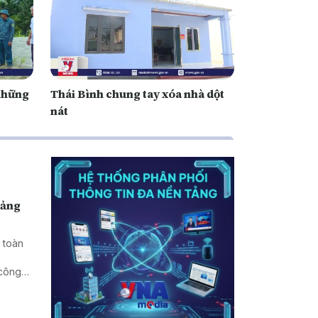
 những
Thái Bình chung tay xóa nhà dột
nát
uảng
 toàn
 công