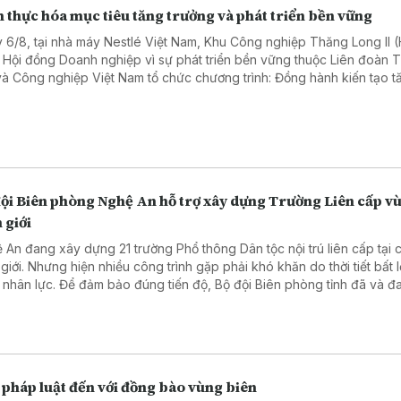
 thực hóa mục tiêu tăng trưởng và phát triển bền vững
 6/8, tại nhà máy Nestlé Việt Nam, Khu Công nghiệp Thăng Long II 
 Hội đồng Doanh nghiệp vì sự phát triển bền vững thuộc Liên đoàn
và Công nghiệp Việt Nam tổ chức chương trình: Đồng hành kiến tạo t
ng bền vững: Doanh nghiệp – Địa phương – Quốc gia. Chương trình th
ham gia của hơn 50 đại biểu, diễn giả đến từ các cơ quan chính quyề
ng, doanh nghiệp trong và ngoài tỉnh Hưng Yên.
đội Biên phòng Nghệ An hỗ trợ xây dựng Trường Liên cấp v
 giới
 An đang xây dựng 21 trường Phổ thông Dân tộc nội trú liên cấp tại 
 giới. Nhưng hiện nhiều công trình gặp phải khó khăn do thời tiết bất l
u nhân lực. Để đảm bảo đúng tiến độ, Bộ đội Biên phòng tỉnh đã và đa
hỗ trợ bằng các hành động thiết thực.
 pháp luật đến với đồng bào vùng biên