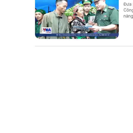
Đưa 
Công
nâng
vững