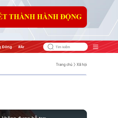
#An ninh năng lượng
#Bảo vệ nền tảng tư tưởng của Đảng
Trang chủ
Xã hội