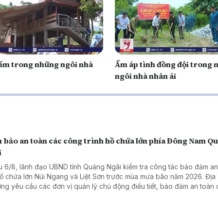
ấm trong những ngôi nhà
Ấm áp tình đồng đội trong
ngôi nhà nhân ái
 bảo an toàn các công trình hồ chứa lớn phía Đông Nam Q
i
u 6/8, lãnh đạo UBND tỉnh Quảng Ngãi kiểm tra công tác bảo đảm an
hồ chứa lớn Núi Ngang và Liệt Sơn trước mùa mưa bão năm 2026. Địa
ng yêu cầu các đơn vị quản lý chủ động điều tiết, bảo đảm an toàn
h và ứng phó hiệu quả với các tình huống mưa lũ.