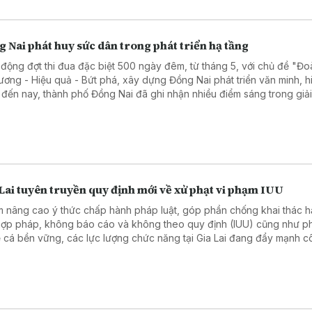
 Nai phát huy sức dân trong phát triển hạ tầng
 động đợt thi đua đặc biệt 500 ngày đêm, từ tháng 5, với chủ đề "Đo
ương - Hiệu quả - Bứt phá, xây dựng Đồng Nai phát triển văn minh, h
, đến nay, thành phố Đồng Nai đã ghi nhận nhiều điểm sáng trong giả
bằng, tạo đà bứt phá mạnh mẽ cho hệ thống hạ tầng và kinh tế - xã h
ng.
Lai tuyên truyền quy định mới về xử phạt vi phạm IUU
 nâng cao ý thức chấp hành pháp luật, góp phần chống khai thác h
hợp pháp, không báo cáo và không theo quy định (IUU) cũng như phá
 cá bền vững, các lực lượng chức năng tại Gia Lai đang đẩy mạnh c
n truyền về việc tăng mạnh mức xử phạt các hành vi vi phạm.