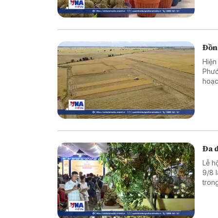
Đồng
Hiện
Phướ
hoạc
nông
Đa 
Lễ h
9/8 
tron
có n
và l