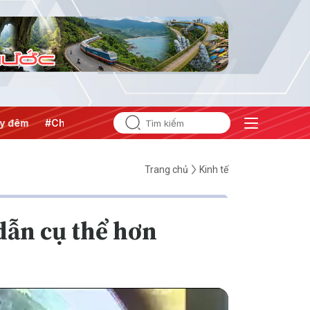
#Chống khai thác IUU
#Căng thẳng Trung Đông
#An ninh
Trang chủ
Kinh tế
dẫn cụ thể hơn