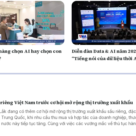
hàng chọn AI hay chọn con
Diễn đàn Data & AI năm 202
?
“Tiếng nói của dữ liệu thời 
riêng Việt Nam trước cơ hội mở rộng thị trường xuất khẩu
Lắk đang có thêm cơ hội mở rộng thị trường xuất khẩu sầu riêng, đặc
 Trung Quốc, khi nhu cầu thu mua và hợp tác của doanh nghiệp, th
 nước này tiếp tục tăng. Cùng với việc các vướng mắc về thủ tục hà
h, kiểm nghiệm chất lượng từng bước được tháo gỡ, triển vọng mở rộn
ng cho sầu riêng Việt Nam đang được mở ra.