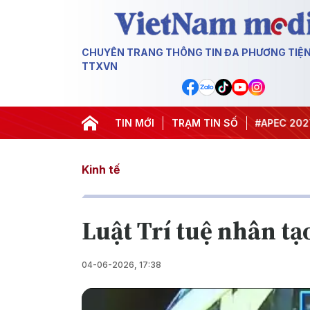
CHUYÊN TRANG THÔNG TIN ĐA PHƯƠNG TIỆ
TTXVN
#Hội nghị Trung ương 3
TIN MỚI
TRẠM TIN SỐ
#APEC 2027
#Đưa
Kinh tế
Luật Trí tuệ nhân t
04-06-2026, 17:38