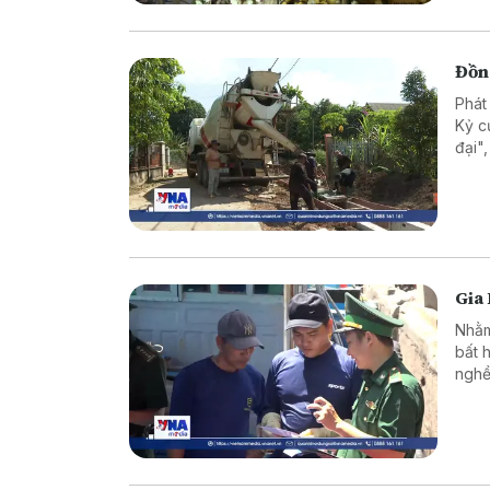
Đồng
Phát
Kỷ c
đại"
mặt 
phươ
Gia 
Nhằm
bất 
nghề
tuyê