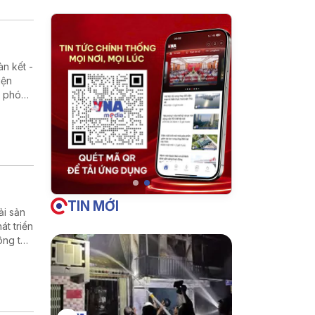
àn kết -
iện
i phóng
ội địa
TIN MỚI
ải sản
t triển
ông tác