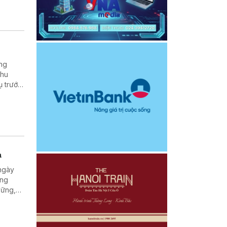
ờng
thu
ụ trước,
a
 ngày
ọng
vững,
thống