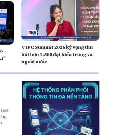
VIPC Summit 2026 kỳ vọng thu
6 -
hút hơn 1.500 đại biểu trong và
AI”
ngoài nước
 biệt
ương
nh
g thị