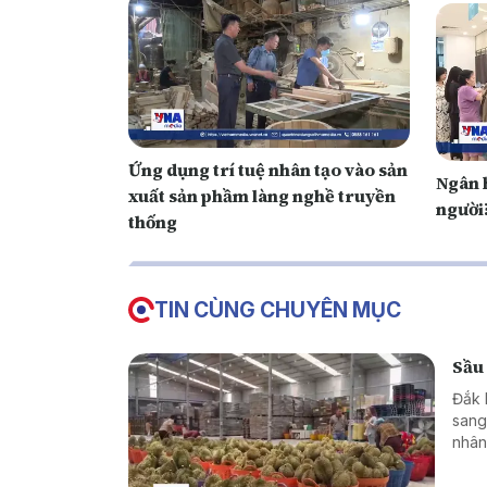
Ứng dụng trí tuệ nhân tạo vào sản
Ngân 
xuất sản phầm làng nghề truyền
người
thống
TIN CÙNG CHUYÊN MỤC
Sầu 
Đắk 
sang
nhân
chín
trườ