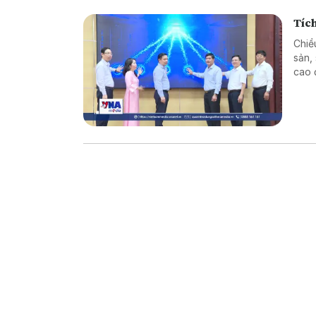
Tích
Chiề
sản,
cao 
vùng