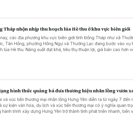
 Tháp nhộn nhịp thu hoạch lúa Hè thu ở khu vực biên giới
 nay, các địa phương khu vực biên giới tỉnh Đồng Tháp như xã Thư
c, Tân Hồng, phường Hồng Ngự và Thường Lạc đang bước vào vụ 
h lúa Hè thu. Năng suất đạt khá, tiêu thụ thuận lợi, giá bán cao hơn v
 dân phấn khởi.
dạng hình thức quảng bá đưa thương hiệu nhãn lồng vươn x
ội và xúc tiến thương mại nhãn lồng Hưng Yên diễn ra từ ngày 7 đến
là sự kiện văn hóa, du lịch và xúc tiến thương mại có ý nghĩa quan tr
g hành trình xây dựng Hưng Yên trở thành tỉnh phát triển nhanh, bền 
ền kinh tế năng động trên cơ sở phát huy các giá trị văn hóa truyền 
ợi thế nông nghiệp đặc trưng.