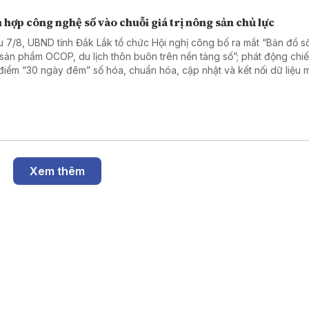
 hợp công nghệ số vào chuỗi giá trị nông sản chủ lực
u 7/8, UBND tỉnh Đắk Lắk tổ chức Hội nghị công bố ra mắt “Bản đồ 
 sản phẩm OCOP, du lịch thôn buôn trên nền tảng số”; phát động chiế
điểm “30 ngày đêm” số hóa, chuẩn hóa, cập nhật và kết nối dữ liệu 
 trồng, cơ sở đóng gói sầu riêng.
Xem thêm