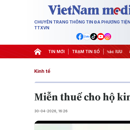
CHUYÊN TRANG THÔNG TIN ĐA PHƯƠNG TIỆ
TTXVN
#Chiến dịch 500 ngày đêm
TIN MỚI
#Chống khai thác IUU
TRẠM TIN SỐ
#Căng t
Kinh tế
Miễn thuế cho hộ ki
30-04-2026, 16:26