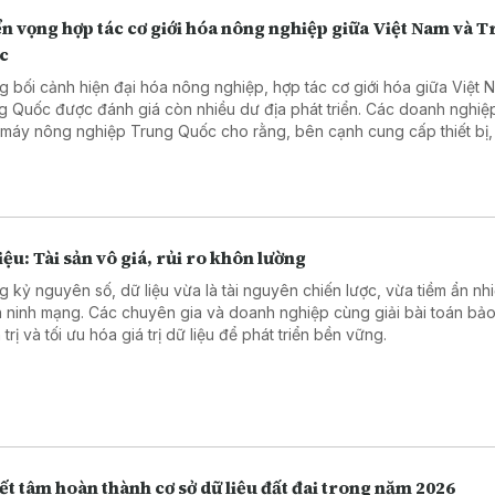
n vọng hợp tác cơ giới hóa nông nghiệp giữa Việt Nam và 
c
g bối cảnh hiện đại hóa nông nghiệp, hợp tác cơ giới hóa giữa Việt 
g Quốc được đánh giá còn nhiều dư địa phát triển. Các doanh nghiệ
 máy nông nghiệp Trung Quốc cho rằng, bên cạnh cung cấp thiết bị,
có nhiều cơ hội mở rộng hợp tác trong chuyển giao công nghệ, đào 
 và phát triển dịch vụ hỗ trợ.
iệu: Tài sản vô giá, rủi ro khôn lường
g kỷ nguyên số, dữ liệu vừa là tài nguyên chiến lược, vừa tiềm ẩn nhi
n ninh mạng. Các chuyên gia và doanh nghiệp cùng giải bài toán bảo
trị và tối ưu hóa giá trị dữ liệu để phát triển bền vững.
t tâm hoàn thành cơ sở dữ liệu đất đai trong năm 2026