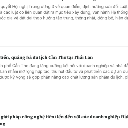
 quyết Hội nghị Trung ương 3 về quan điểm, định hướng sửa đổi Luật
và các luật có liên quan đặt ra mục tiêu xây dựng, vận hành Hệ thốn
quốc gia về đất đai theo hướng tập trung, thống nhất, đồng bộ, hiện đạ
tiêu; bảo đảm kết nối, liên thông, chia sẻ dữ liệu với Cơ sở dữ liệu qu
ân cư và các cơ sở dữ liệu chuyên ngành như quy hoạch, thuế, côn
g, ngân hàng, bất động sản...; đáp ứng yêu cầu "đúng, đủ, sạch, số
g nhất, dùng chung". Lộ trình thực hiện cũng đã được xác định rất cụ 
t tâm hoàn thành cơ sở dữ liệu đất đai trong năm 2026 đang được c
ng đặt ra cao nhất với nhiều cách làm quyết liệt, sáng tạo.
tiến, quảng bá du lịch Cần Thơ tại Thái Lan
h phố Cần Thơ đang tăng cường kết nối với doanh nghiệp và nhà đầ
 Lan nhằm mở rộng hợp tác, thu hút đầu tư và phát triển các dự án du 
được kỳ vọng sẽ góp phần nâng cao chất lượng sản phẩm du lịch, p
thế của Đồng bằng sông Cửu Long và thúc đẩy phát triển bền vững k
ong.
giải pháp công nghệ tiên tiến đến với các doanh nghiệp Hả
ng