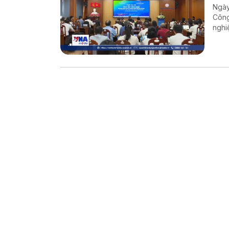
Ngày
Công
nghi
tranh