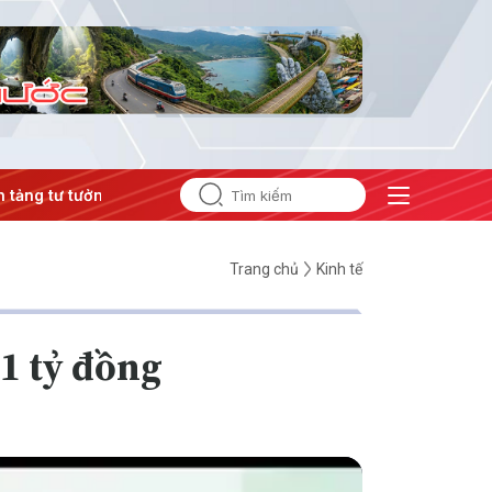
ư tưởng của Đảng
#Hội nghị Trung ương 3
Trang chủ
Kinh tế
1 tỷ đồng