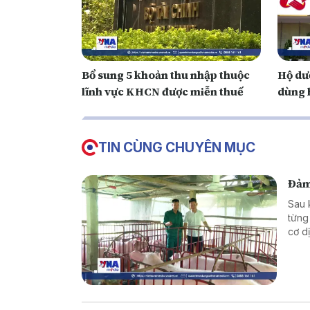
Bổ sung 5 khoản thu nhập thuộc
Hộ dư
lĩnh vực KHCN được miễn thuế
dùng 
TIN CÙNG CHUYÊN MỤC
Đảm 
Sau 
từng
cơ d
nuôi
trình