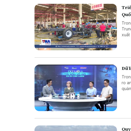
Triể
Quố
Tron
Trun
xuất
bên 
thuật
Dữ l
Tron
ro a
quản 
Quyế