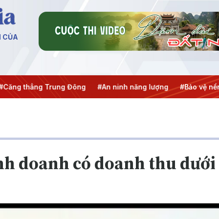
N CỦA
hẳng Trung Đông
#An ninh năng lượng
#Bảo vệ nền tảng t
nh doanh có doanh thu dưới 