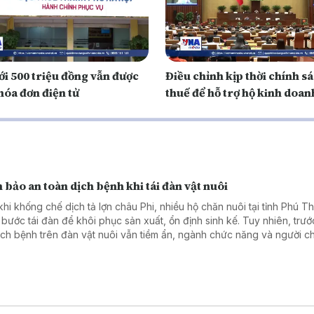
ới 500 triệu đồng vẫn được
Điều chỉnh kịp thời chính s
hóa đơn điện tử
thuế để hỗ trợ hộ kinh doan
bảo an toàn dịch bệnh khi tái đàn vật nuôi
khi khống chế dịch tả lợn châu Phi, nhiều hộ chăn nuôi tại tỉnh Phú 
 bước tái đàn để khôi phục sản xuất, ổn định sinh kế. Tuy nhiên, trư
ịch bệnh trên đàn vật nuôi vẫn tiềm ẩn, ngành chức năng và người c
 tăng cường các biện pháp an toàn sinh học nhằm kiểm soát rủi ro tr
 tái đàn.