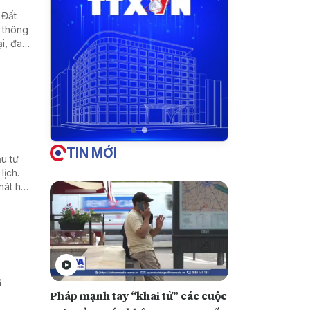
 Đất
g thông
i, đa
ốc gia
g
ng,
thể.
ác địa
TIN MỚI
u tư
lịch.
hát huy
hu vực
i
Pháp mạnh tay “khai tử” các cuộc