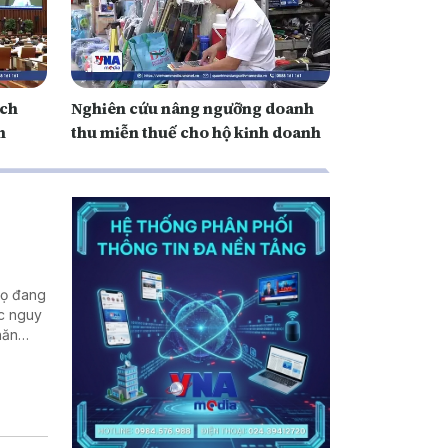
ách
Nghiên cứu nâng ngưỡng doanh
h
thu miễn thuế cho hộ kinh doanh
Thọ đang
ớc nguy
hăn
ong quá