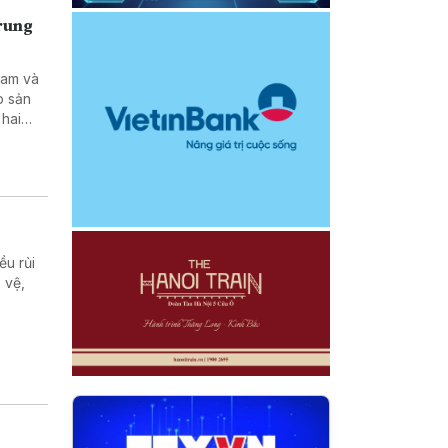
Trung
Nam và
p sản
 hai
tạo kỹ
ều rủi
 vệ,