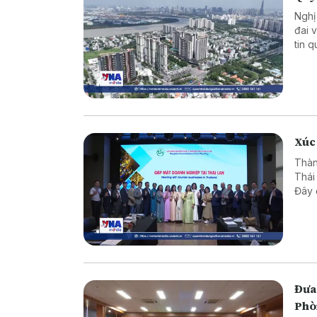
Nghị
đai 
tin 
mục 
về d
chứn
thốn
Quyế
phươ
Xúc 
Thàn
Thái
Đây 
lợi 
Mek
Đưa 
Phò