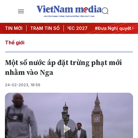
CHUYÊN TRANG THÔNG TIN ĐA PHƯƠNG TIỆN CỦA TTXVN
i nghị Trung ương 3
TIN MỚI
TRẠM TIN SỐ
#APEC 2027
#Đưa Nghị quyết thành 
Thế giới
Một số nước áp đặt trừng phạt mới
nhằm vào Nga
24-02-2023, 18:56