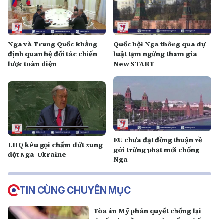
Nga và Trung Quốc khẳng
Quốc hội Nga thông qua dự
định quan hệ đối tác chiến
luật tạm ngừng tham gia
lược toàn diện
New START
EU chưa đạt đồng thuận về
LHQ kêu gọi chấm dứt xung
gói trừng phạt mới chống
đột Nga-Ukraine
Nga
TIN CÙNG CHUYÊN MỤC
Tòa án Mỹ phán quyết chống lại