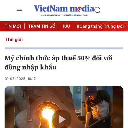
CHUYÊN TRANG THÔNG TIN ĐA PHƯƠNG TIỆN CỦA TTXVN
ày đêm
TIN MỚI
#Chống khai thác IUU
TRẠM TIN SỐ
#Căng thẳng Trung Đông
Thế giới
Mỹ chính thức áp thuế 50% đối với
đồng nhập khẩu
31-07-2025, 16:17