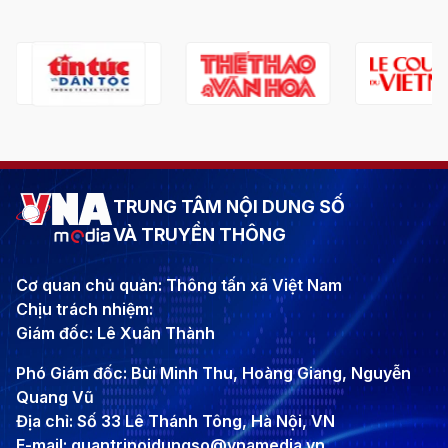
TRUNG TÂM NỘI DUNG SỐ
VÀ TRUYỀN THÔNG
Cơ quan chủ quản: Thông tấn xã Việt Nam
Chịu trách nhiệm:
Giám đốc: Lê Xuân Thành
Phó Giám đốc: Bùi Minh Thu, Hoàng Giang, Nguyễn
Quang Vũ
Địa chỉ: Số 33 Lê Thánh Tông, Hà Nội, VN
E-mail: quantrinoidungso@vnamedia.vn