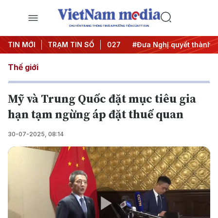
CHUYÊN TRANG THÔNG TIN ĐA PHƯƠNG TIỆN CỦA TTXVN
ghị Trung ương 3
TIN MỚI
TRẠM TIN SỐ
#APEC 2027
#Đưa Nghị quyết thành hàn
Thế giới
Mỹ và Trung Quốc đặt mục tiêu gia
hạn tạm ngừng áp đặt thuế quan
30-07-2025, 08:14