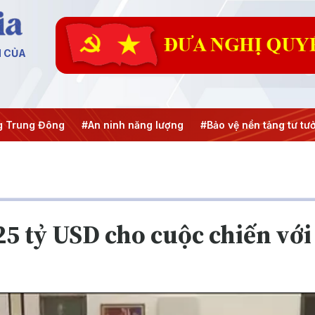
N CỦA
#An ninh năng lượng
#Bảo vệ nền tảng tư tưởng của Đảng
5 tỷ USD cho cuộc chiến với