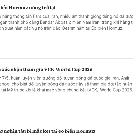
biển Hormuz nóng trở lại
 hãng thông tấn Fars của Iran, nhiều âm thanh giống tiếng nổ đã đư
 gần thành phố cảng Bandar Abbas ở miền Nam Iran, trong khi hãng t
tin xuất hiện các vụ nổ trên đảo Qeshm nằm tại Eo biển Hormuz.
n xác nhận tham gia VCK World Cup 2026
 7/5, huấn luyện viên trưởng đội tuyển bóng đá quốc gia Iran, Amir
enoei cho biết đội tuyển bóng đá nước này sẽ tham gia đợt tập huấn
 tại Mỹ trước khi lễ khai mạc vòng chung kết (VCK) World Cup 2026
g nghìn tàu bị mắc kẹt tại eo biển Hormuz