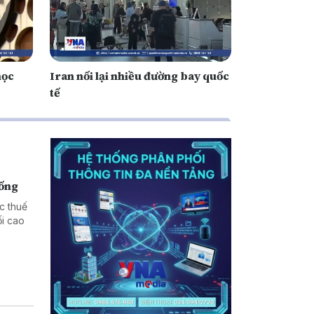
học
Iran nối lại nhiều đường bay quốc
tế
hống
c thuế
i cao