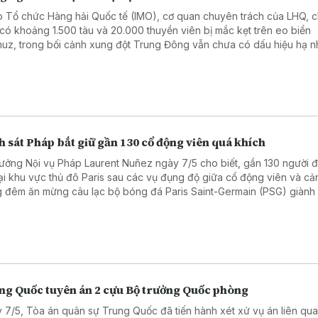
 Tổ chức Hàng hải Quốc tế (IMO), cơ quan chuyên trách của LHQ, c
 có khoảng 1.500 tàu và 20.000 thuyền viên bị mắc kẹt trên eo biển
uz, trong bối cảnh xung đột Trung Đông vẫn chưa có dấu hiệu hạ nh
 sát Pháp bắt giữ gần 130 cổ động viên quá khích
rưởng Nội vụ Pháp Laurent Nuñez ngày 7/5 cho biết, gần 130 người đa
tại khu vực thủ đô Paris sau các vụ đụng độ giữa cổ động viên và cả
g đêm ăn mừng câu lạc bộ bóng đá Paris Saint-Germain (PSG) giành
chung kết UEFA Champions League mùa giải 2025 - 2026.
ng Quốc tuyên án 2 cựu Bộ trưởng Quốc phòng
 7/5, Tòa án quân sự Trung Quốc đã tiến hành xét xử vụ án liên qu