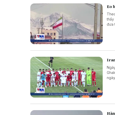
Eo 
Theo
thấy
đưa 
Ira
Ngày
Ghal
ngày
Hàn