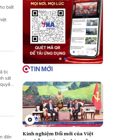
ho biết
iệt.
TIN MỚI
̃ bị
nh sát
 quyền
Kinh nghiệm Đổi mới của Việt
an đến