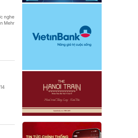
ợc nghe
in Mehr
 14
.