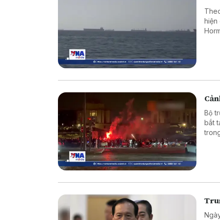
Theo
hiện
Horm
Cảnh
Bộ t
bắt 
tron
vào 
Tru
Ngày