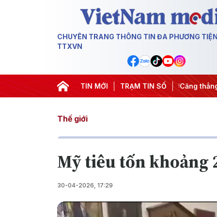
CHUYÊN TRANG THÔNG TIN ĐA PHƯƠNG TIỆ
TTXVN
ày đêm
#Chống khai thác IUU
TIN MỚI
#Căng thẳng Trung Đông
TRẠM TIN SỐ
Thế giới
Mỹ tiêu tốn khoảng 2
30-04-2026, 17:29