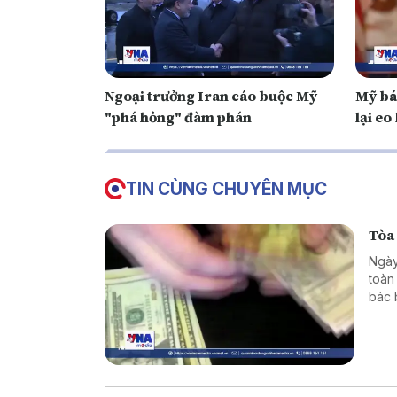
Ngoại trưởng Iran cáo buộc Mỹ
Mỹ bá
"phá hỏng" đàm phán
lại e
TIN CÙNG CHUYÊN MỤC
Tòa
Ngày
toàn
bác 