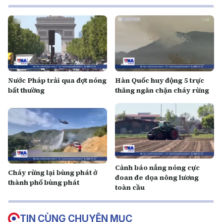
Nước Pháp trải qua đợt nóng
Hàn Quốc huy động 5 trực
bất thường
thăng ngăn chặn cháy rừng
Cảnh báo nắng nóng cực
Cháy rừng lại bùng phát ở
đoan đe dọa nông lương
thành phố bùng phát
toàn cầu
TIN CÙNG CHUYÊN MỤC