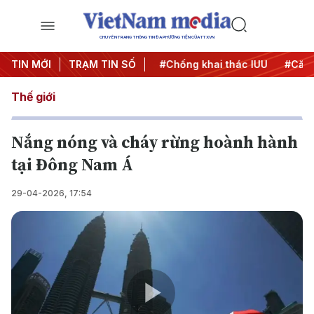
CHUYÊN TRANG THÔNG TIN ĐA PHƯƠNG TIỆN CỦA TTXVN
#Chiến dịch 500 ngày đêm
TIN MỚI
TRẠM TIN SỐ
#Chống khai thác IUU
#Căng 
Thế giới
Nắng nóng và cháy rừng hoành hành
tại Đông Nam Á
29-04-2026, 17:54