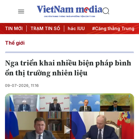
CHUYÊN TRANG THÔNG TIN ĐA PHƯƠNG TIỆN CỦA TTXVN
ngày đêm
TIN MỚI
#Chống khai thác IUU
TRẠM TIN SỐ
#Căng thẳng Trung Đông
Thế giới
Nga triển khai nhiều biện pháp bình
ổn thị trường nhiên liệu
09-07-2026, 11:16