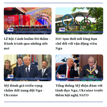
Lễ hội Cánh buồm Đỏ thắm -
IOC tạm thời nới lỏng hạn
Hành trình qua những ước
chế đối với vận động viên
mơ
Nga
Mỹ đánh giá triển vọng
Tổng thống Mỹ điện đàm với
chấm dứt xung đột Nga -
lãnh đạo Nga, Ukraine trước
Ukraine
thềm hội nghị NATO