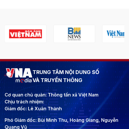
TRUNG TÂM NỘI DUNG SỐ
VÀ TRUYỀN THÔNG
Cơ quan chủ quản: Thông tấn xã Việt Nam
Chịu trách nhiệm:
Giám đốc: Lê Xuân Thành
Phó Giám đốc: Bùi Minh Thu, Hoàng Giang, Nguyễn
Quang Vũ