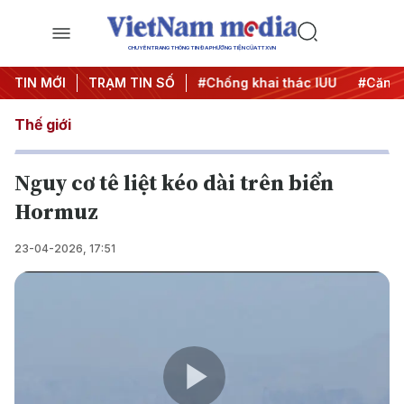
CHUYÊN TRANG THÔNG TIN ĐA PHƯƠNG TIỆN CỦA TTXVN
#Chiến dịch 500 ngày đêm
TIN MỚI
TRẠM TIN SỐ
#Chống khai thác IUU
#Căng t
Thế giới
Nguy cơ tê liệt kéo dài trên biển
Hormuz
23-04-2026, 17:51