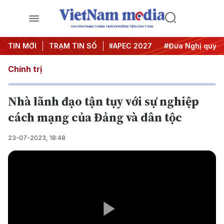
CHUYÊN TRANG THÔNG TIN ĐA PHƯƠNG TIỆN CỦA TTXVN
#Hội nghị Trung ương 3
TIN MỚI
TRẠM TIN SỐ
#APEC 2027
#Đưa Nghị quyết t
Chính trị
Nhà lãnh đạo tận tụy với sự nghiệp
cách mạng của Đảng và dân tộc
23-07-2023, 18:48