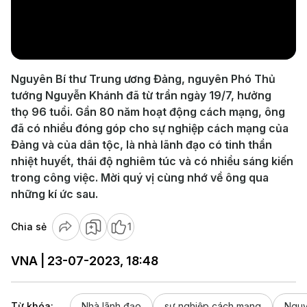
Play
Video
Nguyên Bí thư Trung ương Đảng, nguyên Phó Thủ
tướng Nguyễn Khánh đã từ trần ngày 19/7, hưởng
thọ 96 tuổi. Gần 80 năm hoạt động cách mạng, ông
đã có nhiều đóng góp cho sự nghiệp cách mạng của
Đảng và của dân tộc, là nhà lãnh đạo có tinh thần
nhiệt huyết, thái độ nghiêm túc và có nhiều sáng kiến
trong công việc. Mời quý vị cùng nhớ về ông qua
những kí ức sau.
Chia sẻ
1
VNA | 23-07-2023, 18:48
Từ khóa:
Nhà lãnh đạo
sự nghiệp cách mạng
Nguy