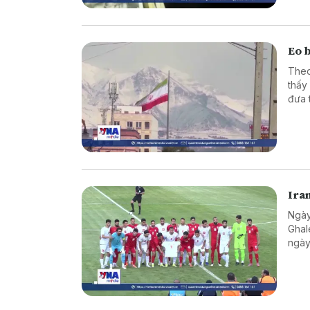
Eo 
Theo
thấy
đưa 
Ira
Ngày
Ghal
ngày