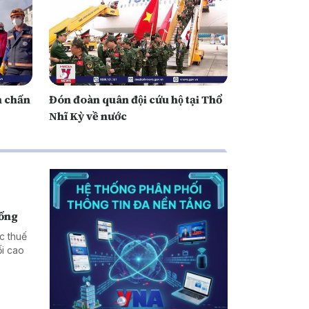
m chấn
Đón đoàn quân đội cứu hộ tại Thổ
Nhĩ Kỳ về nước
hống
c thuế
i cao