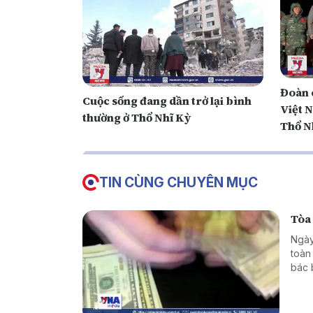
Đoàn 
Cuộc sống đang dần trở lại bình
Việt N
thường ở Thổ Nhĩ Kỳ
Thổ N
TIN CÙNG CHUYÊN MỤC
Tòa
Ngày
toàn
bác 