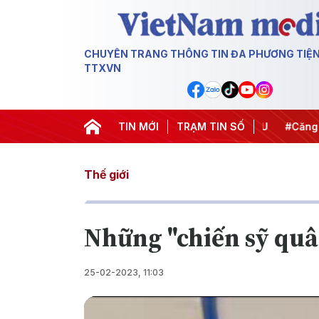
CHUYÊN TRANG THÔNG TIN ĐA PHƯƠNG TIỆ
TTXVN
hiến dịch 500 ngày đêm
TIN MỚI
#Chống khai thác IUU
TRẠM TIN SỐ
#Căng thẳ
Thế giới
Những "chiến sỹ quâ
25-02-2023, 11:03