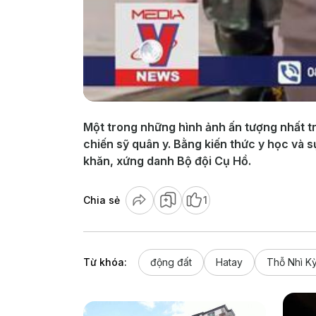
Một trong những hình ảnh ấn tượng nhất tr
chiến sỹ quân y. Bằng kiến thức y học và 
khăn, xứng danh Bộ đội Cụ Hồ.
Chia sẻ
1
Từ khóa:
động đất
Hatay
Thỗ Nhì K