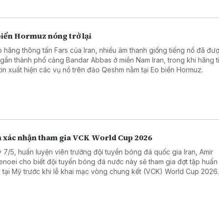
biển Hormuz nóng trở lại
 hãng thông tấn Fars của Iran, nhiều âm thanh giống tiếng nổ đã đư
 gần thành phố cảng Bandar Abbas ở miền Nam Iran, trong khi hãng t
tin xuất hiện các vụ nổ trên đảo Qeshm nằm tại Eo biển Hormuz.
n xác nhận tham gia VCK World Cup 2026
 7/5, huấn luyện viên trưởng đội tuyển bóng đá quốc gia Iran, Amir
enoei cho biết đội tuyển bóng đá nước này sẽ tham gia đợt tập huấn
 tại Mỹ trước khi lễ khai mạc vòng chung kết (VCK) World Cup 2026