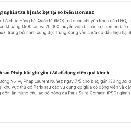
g nghìn tàu bị mắc kẹt tại eo biển Hormuz
 Tổ chức Hàng hải Quốc tế (IMO), cơ quan chuyên trách của LHQ, c
 có khoảng 1.500 tàu và 20.000 thuyền viên bị mắc kẹt trên eo biển
uz, trong bối cảnh xung đột Trung Đông vẫn chưa có dấu hiệu hạ nh
 sát Pháp bắt giữ gần 130 cổ động viên quá khích
rưởng Nội vụ Pháp Laurent Nuñez ngày 7/5 cho biết, gần 130 người đa
tại khu vực thủ đô Paris sau các vụ đụng độ giữa cổ động viên và cả
g đêm ăn mừng câu lạc bộ bóng đá Paris Saint-Germain (PSG) giành
chung kết UEFA Champions League mùa giải 2025 - 2026.