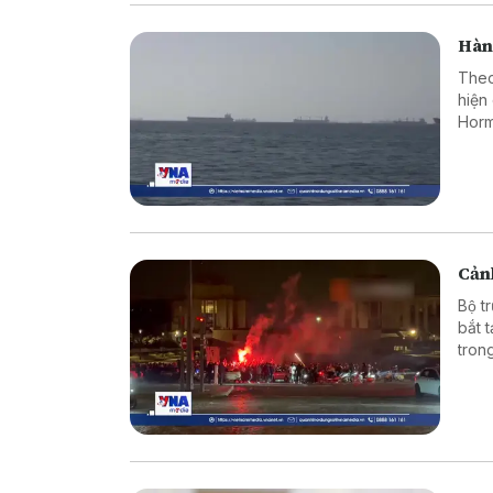
Hàn
Theo
hiện
Horm
Cảnh
Bộ t
bắt 
tron
vào 