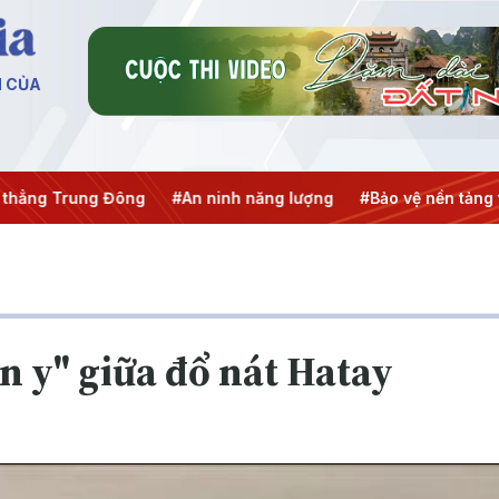
N CỦA
ng Trung Đông
#An ninh năng lượng
#Bảo vệ nền tảng tư 
n y" giữa đổ nát Hatay