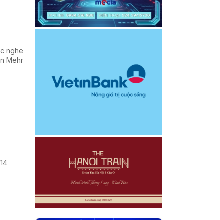
ợc nghe
in Mehr
 14
.