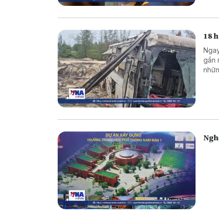
18 
Ngay
gần 
nhữn
Ngh