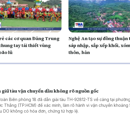
trẻ các cơ quan Đảng Trung
Nghệ An tạo sự đồng thuận
hung tay tái thiết vùng
sáp nhập, sắp xếp khối, xóm
bão lũ
thôn, bản
 giữ tàu vận chuyển dầu không rõ nguồn gốc
đoàn Biên phòng 18 đã dẫn giải tàu TH-92812-TS về cảng tại phườn
c Thắng (TP.HCM) để xác minh, làm rõ hành vi vận chuyển khoảng
dầu DO không có hóa đơn, chứng từ hợp lệ.