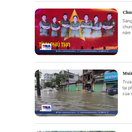
Chun
Sáng
chung
năm 
bình
Mưa 
Trưa
tại 
của 
đầu r