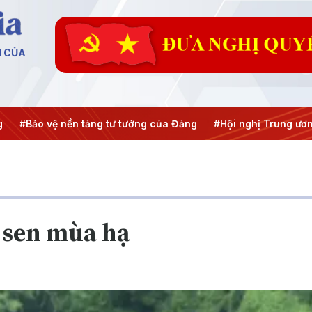
N CỦA
#Bảo vệ nền tảng tư tưởng của Đảng
#Hội nghị Trung ương 3
c sen mùa hạ