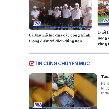
Tuổi 
Cà Mau nỗ lực đưa các công trình
ương c
trọng điểm về đích đúng hẹn
vùng 
TIN CÙNG CHUYÊN MỤC
Tạm
Hải 
Phướ
lít 