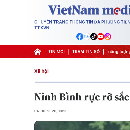
CHUYÊN TRANG THÔNG TIN ĐA PHƯƠNG TIỆ
TTXVN
ác IUU
#Căng thẳng Trung Đông
TIN MỚI
TRẠM TIN SỐ
#An ninh năng lượng
Xã hội
Ninh Bình rực rỡ sắ
04-06-2026, 10:20