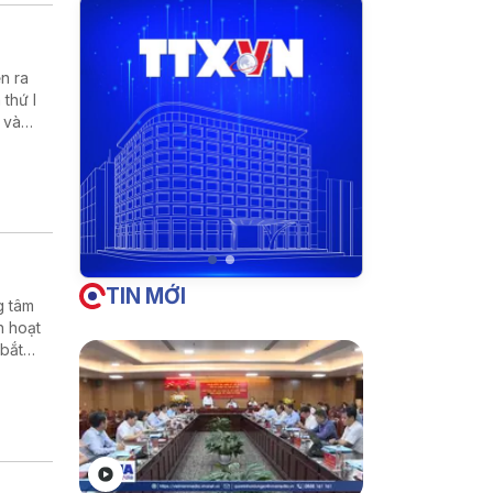
n ra
 thứ I
 và
TIN MỚI
g tâm
h hoạt
 bắt