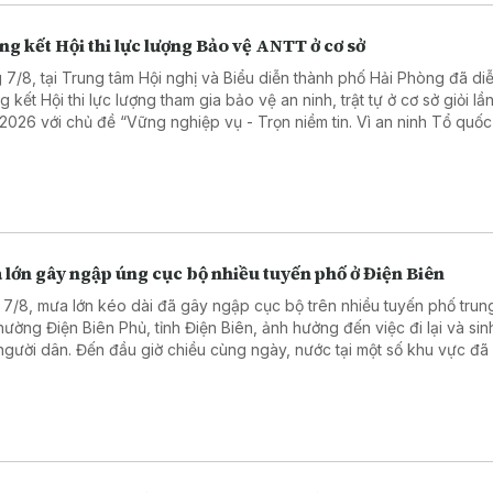
g kết Hội thi lực lượng Bảo vệ ANTT ở cơ sở
 7/8, tại Trung tâm Hội nghị và Biểu diễn thành phố Hải Phòng đã diễ
 kết Hội thi lực lượng tham gia bảo vệ an ninh, trật tự ở cơ sở giỏi lần
2026 với chủ đề “Vững nghiệp vụ - Trọn niềm tin. Vì an ninh Tổ quốc
 yên cuộc sống”.
lớn gây ngập úng cục bộ nhiều tuyến phố ở Điện Biên
 7/8, mưa lớn kéo dài đã gây ngập cục bộ trên nhiều tuyến phố trun
phường Điện Biên Phủ, tỉnh Điện Biên, ảnh hưởng đến việc đi lại và sin
người dân. Đến đầu giờ chiều cùng ngày, nước tại một số khu vực đã
út.