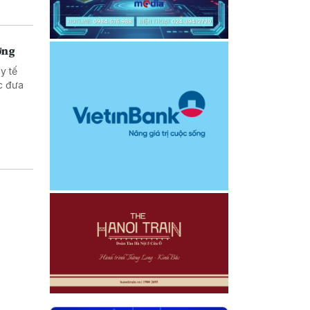
ờng
y tế
ác đưa