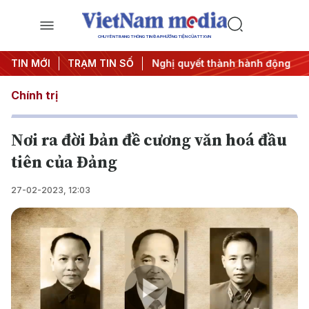
CHUYÊN TRANG THÔNG TIN ĐA PHƯƠNG TIỆN CỦA TTXVN
ung ương 3
TIN MỚI
#Đưa Nghị quyết thành hành động
TRẠM TIN SỐ
#Chiến dịc
Chính trị
Nơi ra đời bản đề cương văn hoá đầu
tiên của Đảng
27-02-2023, 12:03