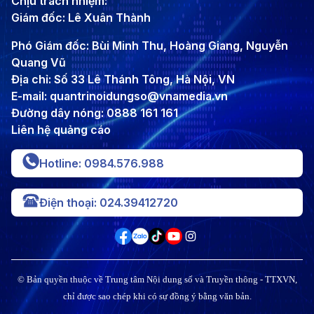
Chịu trách nhiệm:
Giám đốc: Lê Xuân Thành
Phó Giám đốc: Bùi Minh Thu, Hoàng Giang, Nguyễn
Quang Vũ
Địa chỉ: Số 33 Lê Thánh Tông, Hà Nội, VN
E-mail: quantrinoidungso@vnamedia.vn
Đường dây nóng: 0888 161 161
Liên hệ quảng cáo
Hotline: 0984.576.988
Điện thoại: 024.39412720
© Bản quyền thuộc về Trung tâm Nội dung số và Truyền thông - TTXVN,
chỉ được sao chép khi có sự đồng ý bằng văn bản.