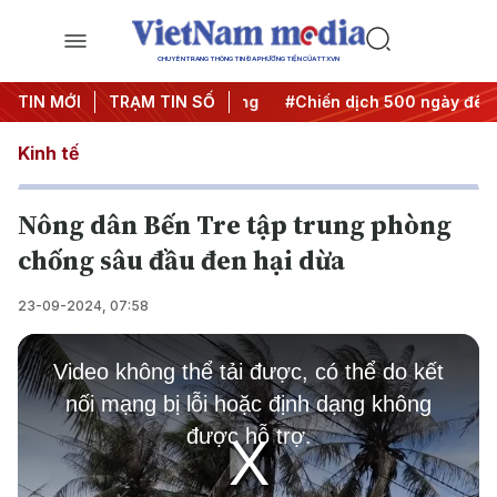
CHUYÊN TRANG THÔNG TIN ĐA PHƯƠNG TIỆN CỦA TTXVN
 Nghị quyết thành hành động
TIN MỚI
TRẠM TIN SỐ
#Chiến dịch 500 ngày đêm
Kinh tế
Nông dân Bến Tre tập trung phòng
chống sâu đầu đen hại dừa
23-09-2024, 07:58
This
is
Video không thể tải được, có thể do kết
a
modal
nối mạng bị lỗi hoặc định dạng không
window.
được hỗ trợ.