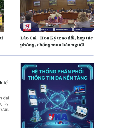
hư
Lào Cai - Hoa Kỳ trao đổi, hợp tác
phòng, chống mua bán người
h tế
n đại
n, Ủy
Trưởng
Lào