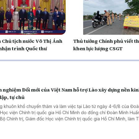
 Chủ tịch nước Võ Thị Ánh
Thủ tướng Chính phủ viết t
nhận trình Quốc thư
khen lực lượng CSGT
 nghiệm Đổi mới của Việt Nam hỗ trợ Lào xây dựng nền kin
lập, tự chủ
g khuôn khổ chuyến thăm và làm việc tại Lào từ ngày 4-6/8 của Đoà
 Học viện Chính trị quốc gia Hồ Chí Minh do đồng chí Đoàn Minh Huấ
 Bộ Chính trị, Giám đốc Học viện Chính trị quốc gia Hồ Chí Minh, làm 
, ngày 06/8, Đoàn đã đến chào xã giao Tổng Bí thư, Chủ tịch nước 
gloun Sisoulith và Thủ tướng Chính phủ Lào Sonexay Siphandone.