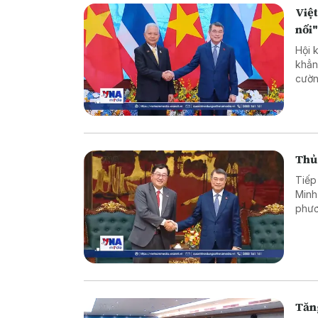
Việt
nối
Hội 
khẳn
cườn
song
Thủ 
Tiếp
Minh
phươ
tư v
Tăn