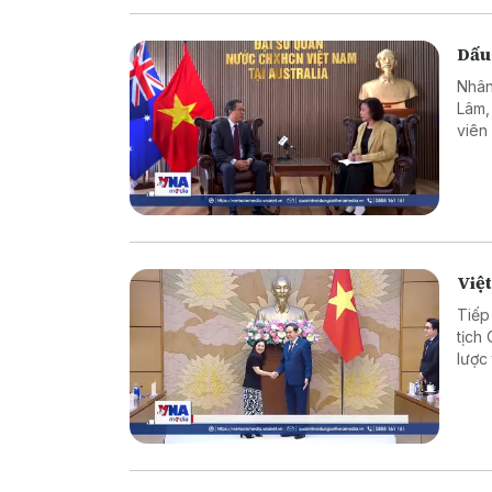
Dấu
Nhân
Lâm,
viên
hơn 
như c
Việt
Tiếp
tịch
lược
hợp 