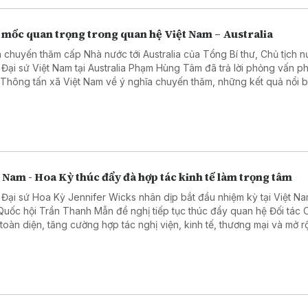
 mốc quan trọng trong quan hệ Việt Nam – Australia
 chuyến thăm cấp Nhà nước tới Australia của Tổng Bí thư, Chủ tịch 
 Đại sứ Việt Nam tại Australia Phạm Hùng Tâm đã trả lời phỏng vấn 
 Thông tấn xã Việt Nam về ý nghĩa chuyến thăm, những kết quả nổi b
hai năm hai nước nâng cấp quan hệ lên Đối tác Chiến lược Toàn diện
ác lĩnh vực có thể tạo đột phá trong thời gian tới.
 Nam - Hoa Kỳ thúc đẩy đà hợp tác kinh tế làm trọng tâm
 Đại sứ Hoa Kỳ Jennifer Wicks nhân dịp bắt đầu nhiệm kỳ tại Việt N
 Quốc hội Trần Thanh Mẫn đề nghị tiếp tục thúc đẩy quan hệ Đối tác 
 toàn diện, tăng cường hợp tác nghị viện, kinh tế, thương mại và mở 
tác trong các lĩnh vực công nghệ cao, chuyển đổi số, năng lượng.