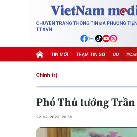
CHUYÊN TRANG THÔNG TIN ĐA PHƯƠNG TIỆ
TTXVN
hiến dịch 500 ngày đêm
TIN MỚI
#Chống khai thác IUU
TRẠM TIN SỐ
#Căng thẳ
Chính trị
Phó Thủ tướng Trần
22-02-2023, 20:55