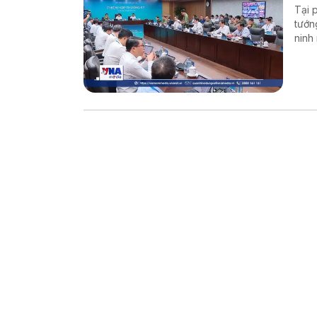
Tại 
tướn
ninh
mạng