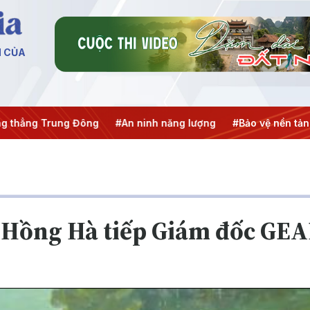
N CỦA
ng Trung Đông
#An ninh năng lượng
#Bảo vệ nền tảng tư 
 Hồng Hà tiếp Giám đốc GE