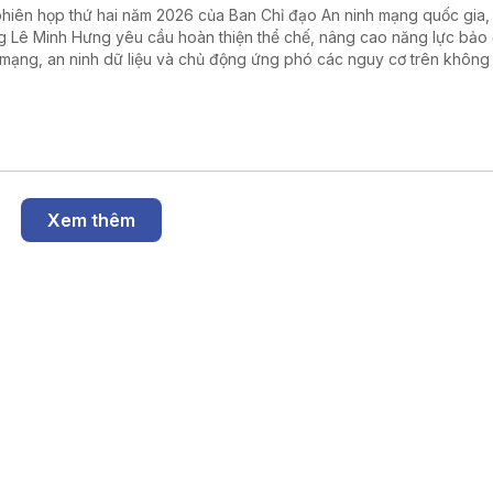
phiên họp thứ hai năm 2026 của Ban Chỉ đạo An ninh mạng quốc gia,
g Lê Minh Hưng yêu cầu hoàn thiện thể chế, nâng cao năng lực bảo
 mạng, an ninh dữ liệu và chủ động ứng phó các nguy cơ trên không
, góp phần thúc đẩy phát triển kinh tế số.
Xem thêm