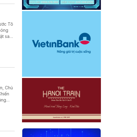
nước Tô
phóng
ật sau
, cũng
am, Chủ
Chiến
rộng