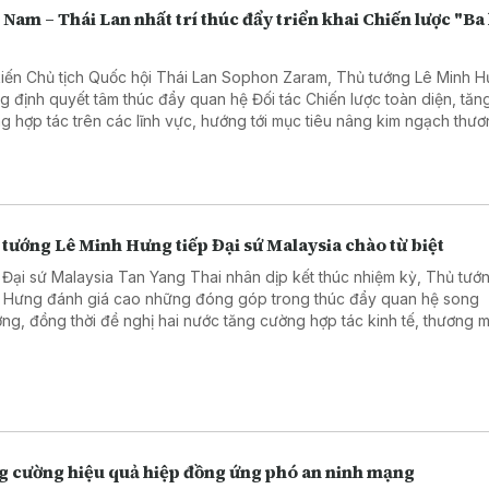
 Nam – Thái Lan nhất trí thúc đẩy triển khai Chiến lược "Ba
"
kiến Chủ tịch Quốc hội Thái Lan Sophon Zaram, Thủ tướng Lê Minh 
g định quyết tâm thúc đẩy quan hệ Đối tác Chiến lược toàn diện, tăn
g hợp tác trên các lĩnh vực, hướng tới mục tiêu nâng kim ngạch thươ
 phương lên 25 tỷ USD và mở rộng kết nối giữa hai nước.
tướng Lê Minh Hưng tiếp Đại sứ Malaysia chào từ biệt
 Đại sứ Malaysia Tan Yang Thai nhân dịp kết thúc nhiệm kỳ, Thủ tướ
 Hưng đánh giá cao những đóng góp trong thúc đẩy quan hệ song
ng, đồng thời đề nghị hai nước tăng cường hợp tác kinh tế, thương m
à triển khai hiệu quả quan hệ Đối tác Chiến lược toàn diện.
g cường hiệu quả hiệp đồng ứng phó an ninh mạng