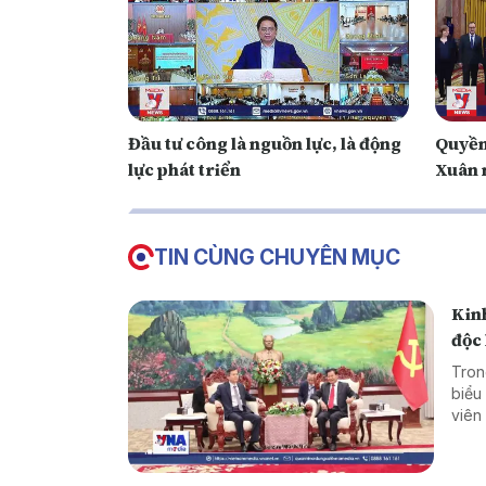
Đầu tư công là nguồn lực, là động
Quyền
lực phát triển
Xuân 
TIN CÙNG CHUYÊN MỤC
Kinh
độc 
Tron
biểu
viên
đoàn
Thon