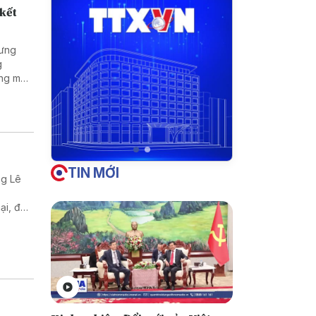
 kết
Hưng
g
ng mại
TIN MỚI
ng Lê
ại, đầu