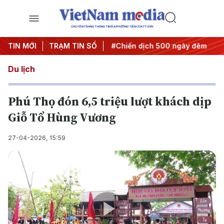
CHUYÊN TRANG THÔNG TIN ĐA PHƯƠNG TIỆN CỦA TTXVN
ghị quyết thành hành động
TIN MỚI
TRẠM TIN SỐ
#Chiến dịch 500 ngày đêm
#
Du lịch
Phú Thọ đón 6,5 triệu lượt khách dịp
Giỗ Tổ Hùng Vương
27-04-2026, 15:59