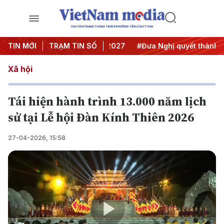
CHUYÊN TRANG THÔNG TIN ĐA PHƯƠNG TIỆN CỦA TTXVN
ghị Trung ương 3
TIN MỚI
TRẠM TIN SỐ
#APEC 2027
#Đưa Nghị quyết thành hàn
Xã hội
Tái hiện hành trình 13.000 năm lịch
sử tại Lễ hội Đàn Kính Thiên 2026
27-04-2026, 15:58