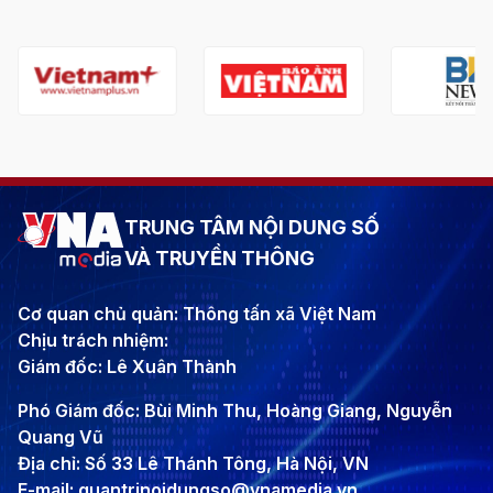
TRUNG TÂM NỘI DUNG SỐ
VÀ TRUYỀN THÔNG
Cơ quan chủ quản: Thông tấn xã Việt Nam
Chịu trách nhiệm:
Giám đốc: Lê Xuân Thành
Phó Giám đốc: Bùi Minh Thu, Hoàng Giang, Nguyễn
Quang Vũ
Địa chỉ: Số 33 Lê Thánh Tông, Hà Nội, VN
E-mail: quantrinoidungso@vnamedia.vn