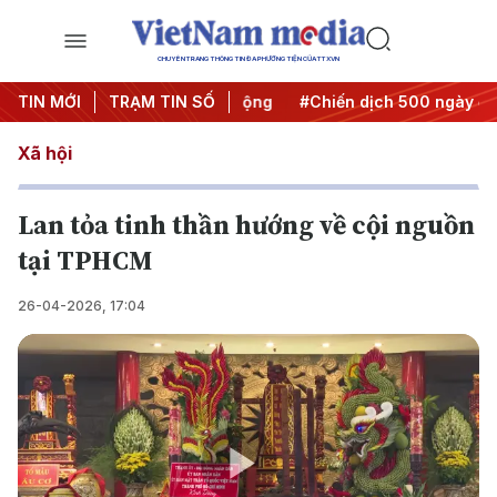
CHUYÊN TRANG THÔNG TIN ĐA PHƯƠNG TIỆN CỦA TTXVN
a Nghị quyết thành hành động
TIN MỚI
TRẠM TIN SỐ
#Chiến dịch 500 ngày đêm
Xã hội
Lan tỏa tinh thần hướng về cội nguồn
tại TPHCM
26-04-2026, 17:04