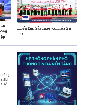
hân
Triển lãm Sắc màu văn hóa Xứ
rong
Trà
iệp
số nông
n dịch
mã số