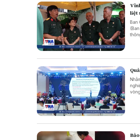
Vĩnh
liệt 
Ban C
(Ban
thôn
Quả
Nhằm
nghi
vòng
nghi
Bảo