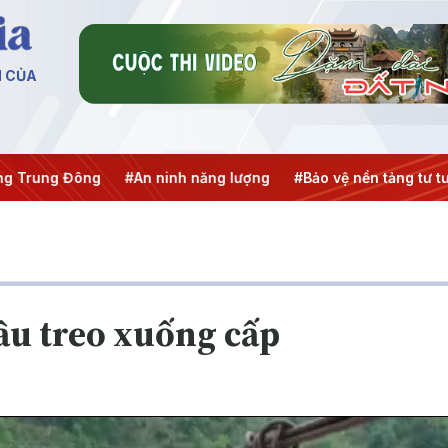
N CỦA
ng Đông
#An ninh năng lượng
#Bảo vệ nền tảng tư tưởng c
ầu treo xuống cấp