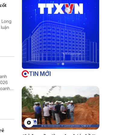
cốt
nh Long
 luận
TIN MỚI
oanh
2026
doanh
rẻ