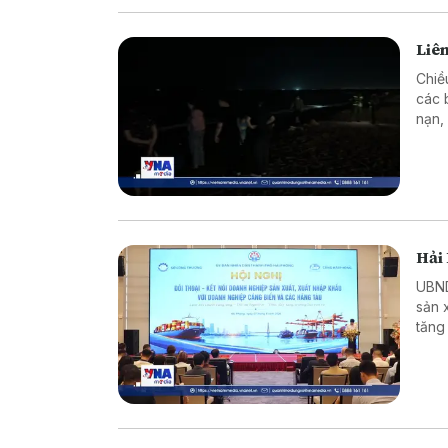
Liên
Chiề
các 
nạn,
nguy
Hải 
UBND thành p
sản 
tăng
nghi