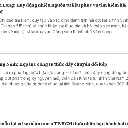
 Long: Huy động nhiều nguồn tư liệu phục vụ tìm kiếm hài 
sĩ
hỉ đạo tìm kiếm, quy tập và xác định danh tính hài cốt liệt sĩ tỉnh Vĩ
 Chỉ đạo 515 tỉnh) tổ chức khảo sát thực địa và hội thảo xác minh, kết
g tin về mộ liệt sĩ tại khu vực Công viên thành phố Vĩnh Long.
ng Ninh: Hợp lực công tư thúc đẩy chuyển đổi kép
 mở ra phương thức hợp lực công — tư mới, thúc đẩy cộng đồng d
ệp bứt phá trong kỷ nguyên mới, Diễn đàn Kinh tế tư nhân Việt Nam 
 địa phương vừa được tổ chức tại tỉnh Quảng Ninh, quy tụ hơn 200 
ệp ở nhiều địa phương.
 mẫu tại cơ sở mầm non ở TP.HCM thừa nhận bạo hành hai t