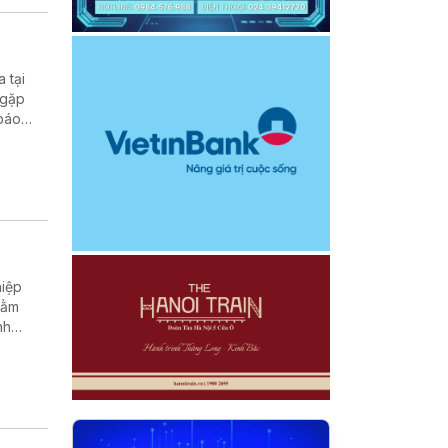
 tại
 gặp
 báo
hằm
nh