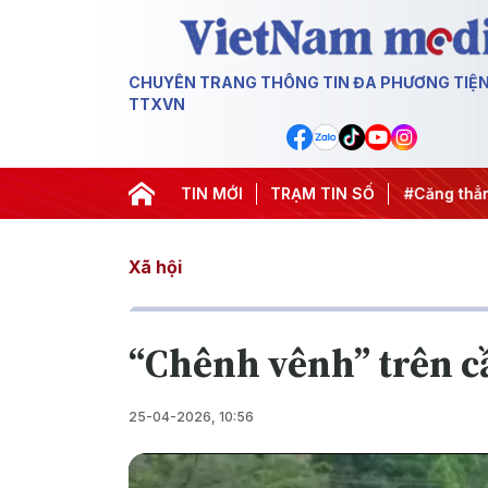
CHUYÊN TRANG THÔNG TIN ĐA PHƯƠNG TIỆ
TTXVN
ch 500 ngày đêm
#Chống khai thác IUU
TIN MỚI
TRẠM TIN SỐ
#Căng thẳng Tru
Xã hội
“Chênh vênh” trên c
25-04-2026, 10:56