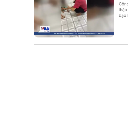
Công
thập
bạo 