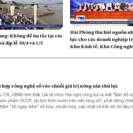
Hải Phòng thu hút nguồn n
ng: Không để ùn tắc tại các
lực cho các doanh nghiệp t
à dịp lễ 30/4 và 1/5
Khu Kinh tế, Khu Công ngh
 hợp công nghệ số vào chuỗi giá trị nông sản chủ lực
u 7/8, UBND tỉnh Đắk Lắk tổ chức Hội nghị công bố ra mắt “Bản đồ 
 sản phẩm OCOP, du lịch thôn buôn trên nền tảng số”; phát động chiế
điểm “30 ngày đêm” số hóa, chuẩn hóa, cập nhật và kết nối dữ liệu 
 trồng, cơ sở đóng gói sầu riêng.