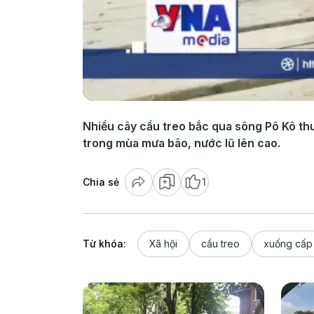
Nhiều cây cầu treo bắc qua sông Pô Kô thu
trong mùa mưa bão, nước lũ lên cao.
Chia sẻ
1
Từ khóa:
Xã hội
cầu treo
xuống cấp