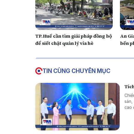
TP.Huế cần tìm giải pháp đồng bộ
An Gia
để siết chặt quản lý vỉa hè
bến ph
TIN CÙNG CHUYÊN MỤC
Tích
Chiề
sản,
cao 
vùng