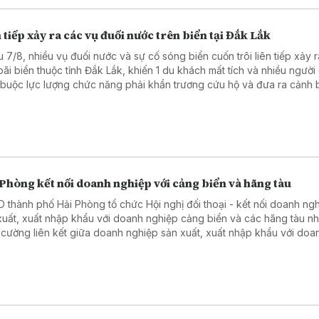
 tiếp xảy ra các vụ đuối nước trên biển tại Đắk Lắk
u 7/8, nhiều vụ đuối nước và sự cố sóng biển cuốn trôi liên tiếp xảy ra
bãi biển thuộc tỉnh Đắk Lắk, khiến 1 du khách mất tích và nhiều người
 buộc lực lượng chức năng phải khẩn trương cứu hộ và đưa ra cảnh
 hiểm.
Phòng kết nối doanh nghiệp với cảng biển và hãng tàu
hố Hải Phòng tổ chức Hội nghị đối thoại - kết nối doanh nghiệp
xuất, xuất nhập khẩu với doanh nghiệp cảng biển và các hãng tàu n
 cường liên kết giữa doanh nghiệp sản xuất, xuất nhập khẩu với doa
ệp cảng biển, logistics và các hãng tàu.