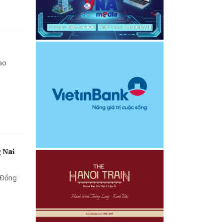
iao
 Nai
t Đồng