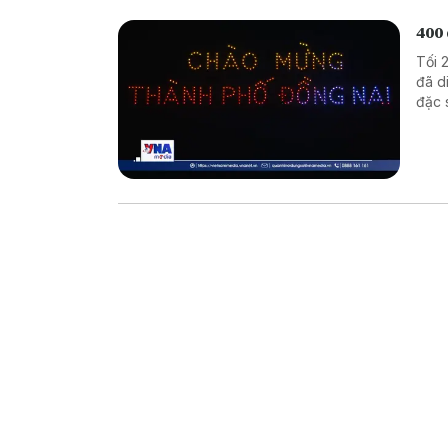
400
Tối 
đã d
đặc 
Nam