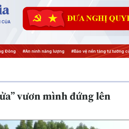
N CỦA
ninh năng lượng
#Bảo vệ nền tảng tư tưởng của Đảng
#Hội
lửa” vươn mình đứng lên