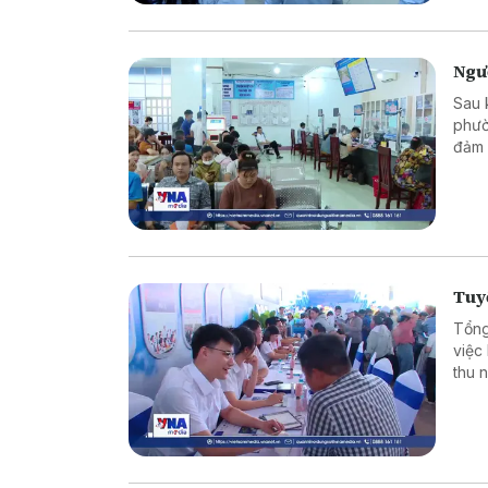
Ngư
Sau 
phườ
đảm 
đầu 
vọng
Tuyể
Tổng
việc
thu 