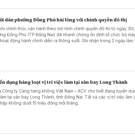
ời dân phường Đồng Phú hài lòng với chính quyền đô thị
khi chính thức vận hành theo mô hình chính quyền đô thị từ ngày 30/
ng Đồng Phú (TP.Đồng Nai) đã nhanh chóng ổn định tổ chức bộ má
hoạt động hành chính diễn ra thông suốt. Ghi nhận trong 2 ngày làm 
tiên sau kỳ nghỉ lễ cho thấy những chuyển biến tích cực, tạo niềm tin
 trong nhân dân.
n dụng hàng loạt vị trí việc làm tại sân bay Long Thành
 Công ty Cảng hàng không Việt Nam – ACV cho biết đang tuyển dụn
 làm tại sân bay Long Thành, tỉnh Đồng Nai. Tất cả các vị trí việc làm
nhập không dưới 15 triệu đồng mỗi tháng.