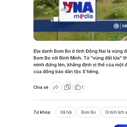
Địa danh Bom Bo ở tỉnh Đồng Nai là vùng đ
Bom Bo với Bình Minh. Từ “vùng đất lửa” t
mình đứng lên, khẳng định vị thế của một 
của đồng bào dân tộc S’tiêng.
Chia sẻ
1
Từ khóa:
Xã hội
Bom Bo
Di tích lịc