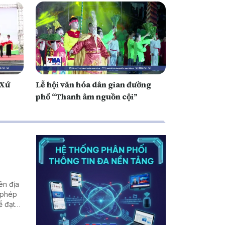
 Xứ
Lễ hội văn hóa dân gian đường
phố “Thanh âm nguồn cội”
ên địa
 phép
ể đạt
án trên