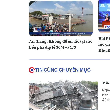
Hải P
An Giang: Không để ùn tắc tại các
lực c
bến phà dịp lễ 30/4 và 1/5
Khu K
TIN CÙNG CHUYÊN MỤC
Mỗi 
Ngày
bàn 
42 t
hơn 
địa 