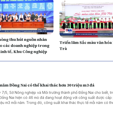
hòng thu hút nguồn nhân
Triển lãm Sắc màu văn hóa
ho các doanh nghiệp trong
Trà
inh tế, Khu Công nghiệp
năm Đồng Nai có thể khai thác hơn 30 triệu m3 đá
 7/5, Sở Nông nghiệp và Môi trường thành phố Đồng Nai cho biết, tr
Đồng Nai hiện có 46 mỏ đá đang hoạt động với công suất được cấp
riệu m3 mỗi năm. Trong đó, công suất khai thác thực tế mỗi năm có th
30 triệu m3, đảm bảo đáp ứng nhu cầu đá xây dựng phục vụ các dự 
bàn thành phố và dự án trọng điểm khu vực phía Nam.