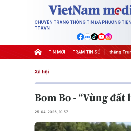
CHUYÊN TRANG THÔNG TIN ĐA PHƯƠNG TIỆ
TTXVN
êm
#Chống khai thác IUU
TIN MỚI
#Căng thẳng Trung Đông
TRẠM TIN SỐ
#An 
Xã hội
Bom Bo - “Vùng đất 
25-04-2026, 10:57