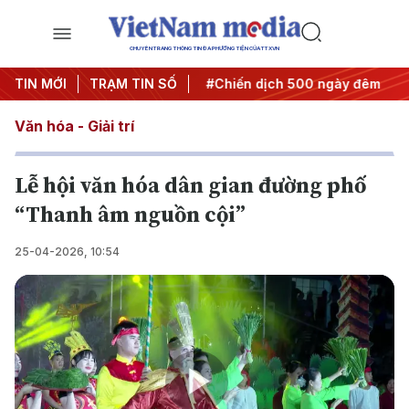
CHUYÊN TRANG THÔNG TIN ĐA PHƯƠNG TIỆN CỦA TTXVN
ghị quyết thành hành động
TIN MỚI
TRẠM TIN SỐ
#Chiến dịch 500 ngày đêm
#
Văn hóa - Giải trí
Lễ hội văn hóa dân gian đường phố
“Thanh âm nguồn cội”
25-04-2026, 10:54