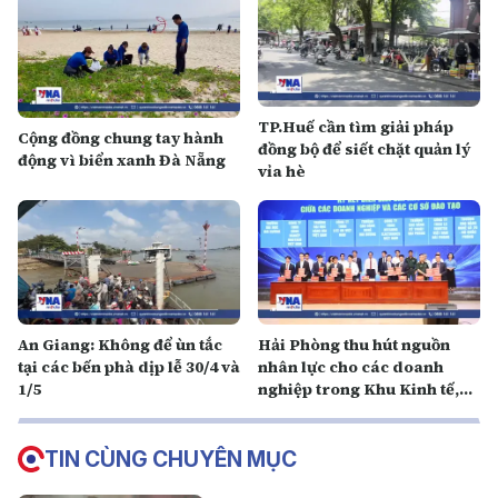
TP.Huế cần tìm giải pháp
Cộng đồng chung tay hành
đồng bộ để siết chặt quản lý
động vì biển xanh Đà Nẵng
vỉa hè
An Giang: Không để ùn tắc
Hải Phòng thu hút nguồn
tại các bến phà dịp lễ 30/4 và
nhân lực cho các doanh
1/5
nghiệp trong Khu Kinh tế,
Khu Công nghiệp
TIN CÙNG CHUYÊN MỤC