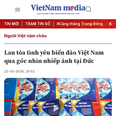
CHUYÊN TRANG THÔNG TIN ĐA PHƯƠNG TIỆN CỦA TTXVN
m
TIN MỚI
#Chống khai thác IUU
TRẠM TIN SỐ
#Căng thẳng Trung Đông
#An n
Người Việt năm châu
Lan tỏa tình yêu biển đảo Việt Nam
qua góc nhìn nhiếp ảnh tại Đức
22-05-2026, 20:52