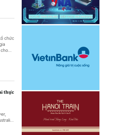
tổ chức
gia
 cho
 lực
ai thực
er,
tralia,
 Toàn