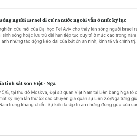
sóng người Israel di cư ra nước ngoài vẫn ở mức kỷ lục
nghiên cứu mới của Đại học Tel Aviv cho thấy làn sóng người Israel 
i sinh sống hoặc lưu trú dài hạn tiếp tục duy trì ở mức cao trong năm
 ánh những tác động kéo dài của bất ổn an ninh, kinh tế và chính trị.
a tình sắt son Việt - Nga
 5/8, tại thủ đô Moskva, Đại sứ quán Việt Nam tại Liên bang Nga tổ 
mặt kỷ niệm lần thứ 53 các chuyên gia quân sự Liên Xô/Nga từng gi
 Nam trong kháng chiến. Sự kiện là dịp tri ân những đóng góp của cá
ên gia quân sự Liên Xô, đồng thời khẳng định tình hữu nghị truyền t
 hệ Đối tác chiến lược toàn diện Việt Nam - Liên bang Nga.