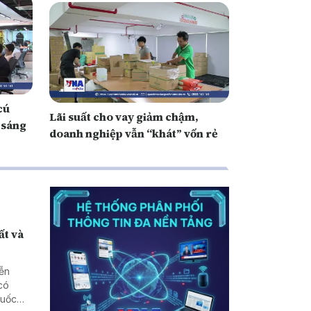
cú
Lãi suất cho vay giảm chậm,
i sáng
doanh nghiệp vẫn “khát” vốn rẻ
ất và
yễn
có
quốc