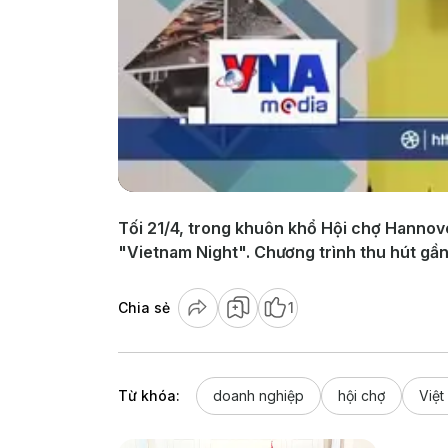
Tối 21/4, trong khuôn khổ Hội chợ Hannov
"Vietnam Night". Chương trình thu hút gần
Chia sẻ
1
Từ khóa:
doanh nghiệp
hội chợ
Việt