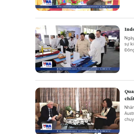
phòn
Indo
Ngày
sự k
Đông
khoa
cạnh
Quan
chấ
Nhân
Aust
chuy
về ý
diện