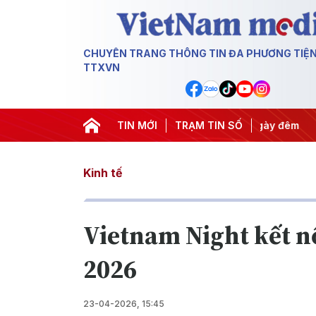
CHUYÊN TRANG THÔNG TIN ĐA PHƯƠNG TIỆ
TTXVN
yết thành hành động
TIN MỚI
#Chiến dịch 500 ngày đêm
TRẠM TIN SỐ
#Chống k
Kinh tế
Vietnam Night kết n
2026
23-04-2026, 15:45