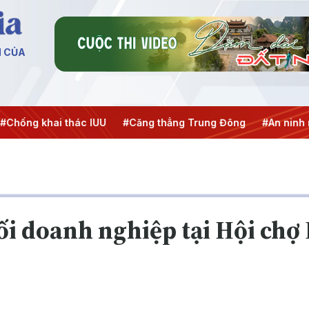
N CỦA
hai thác IUU
#Căng thẳng Trung Đông
#An ninh năng lượ
ối doanh nghiệp tại Hội ch