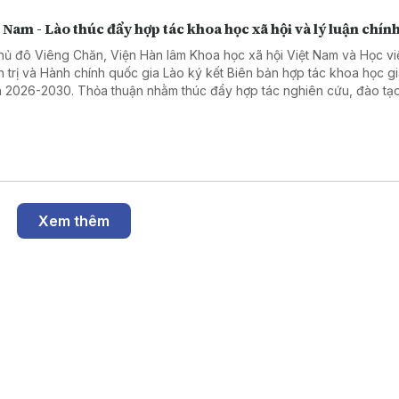
 Nam - Lào thúc đẩy hợp tác khoa học xã hội và lý luận chính
thủ đô Viêng Chăn, Viện Hàn lâm Khoa học xã hội Việt Nam và Học vi
h trị và Hành chính quốc gia Lào ký kết Biên bản hợp tác khoa học gi
 2026-2030. Thỏa thuận nhằm thúc đẩy hợp tác nghiên cứu, đào tạo
chuyên môn và chia sẻ dữ liệu, góp phần tăng cường quan hệ hợp tá
cơ quan và hai nước.
Xem thêm