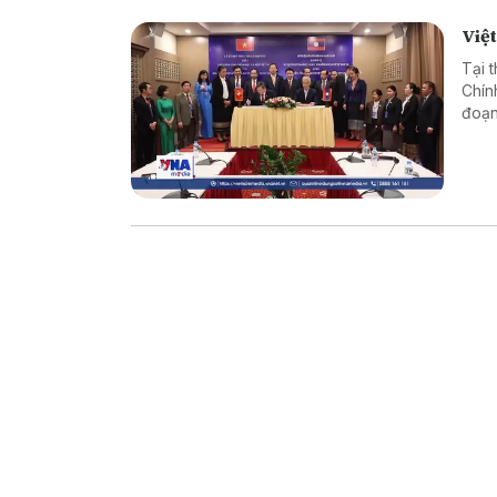
Việt
Tại 
Chín
đoạn
đổi 
hai 