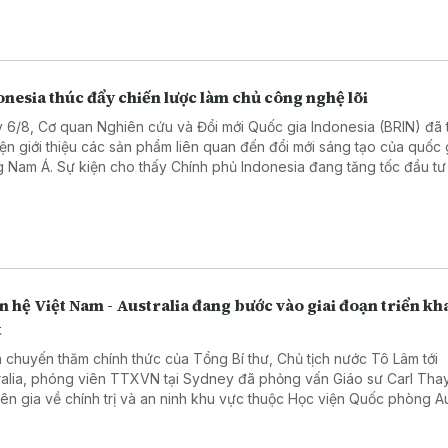
g - an ninh giữa hai nước ngày càng thực chất, hiệu quả.
nesia thúc đẩy chiến lược làm chủ công nghệ lõi
 6/8, Cơ quan Nghiên cứu và Đổi mới Quốc gia Indonesia (BRIN) đã 
iện giới thiệu các sản phẩm liên quan đến đổi mới sáng tạo của quốc 
 Nam Á. Sự kiện cho thấy Chính phủ Indonesia đang tăng tốc đầu tư
 học, công nghệ và giáo dục, coi đây là nền tảng để nâng cao năng
 tranh quốc gia trong những thập kỷ tới.
 hệ Việt Nam - Australia đang bước vào giai đoạn triển kh
t
 chuyến thăm chính thức của Tổng Bí thư, Chủ tịch nước Tô Lâm tới
ralia, phóng viên TTXVN tại Sydney đã phỏng vấn Giáo sư Carl Thay
ên gia về chính trị và an ninh khu vực thuộc Học viện Quốc phòng Aus
 nghĩa chuyến thăm, cũng như triển vọng quan hệ Đối tác Chiến lược
 giữa hai nước.