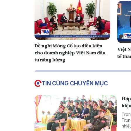
Đề nghị Mông Cổ tạo điều kiện
Việt 
cho doanh nghiệp Việt Nam đầu
tế thă
tư năng lượng
TIN CÙNG CHUYÊN MỤC
Hợp 
hiệ
Tron
Trọn
nhiề