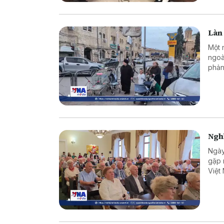
Làn 
Một 
ngoà
phản
Nghĩ
Ngày
gặp 
Việt
chuy
quan