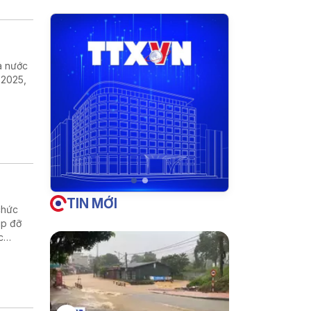
ra nước
 2025,
TIN MỚI
chức
úp đỡ
c
hống và