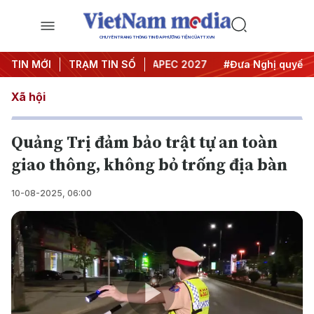
CHUYÊN TRANG THÔNG TIN ĐA PHƯƠNG TIỆN CỦA TTXVN
Hội nghị Trung ương 3
TIN MỚI
TRẠM TIN SỐ
#APEC 2027
#Đưa Nghị quyết thàn
Xã hội
Quảng Trị đảm bảo trật tự an toàn
giao thông, không bỏ trống địa bàn
10-08-2025, 06:00