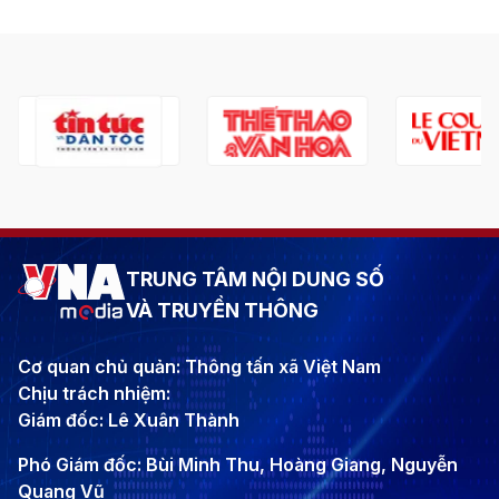
TRUNG TÂM NỘI DUNG SỐ
VÀ TRUYỀN THÔNG
Cơ quan chủ quản: Thông tấn xã Việt Nam
Chịu trách nhiệm:
Giám đốc: Lê Xuân Thành
Phó Giám đốc: Bùi Minh Thu, Hoàng Giang, Nguyễn
Quang Vũ