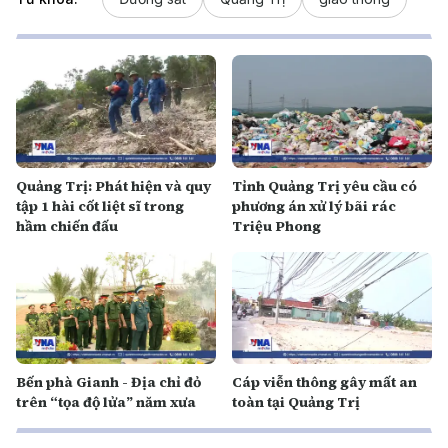
Quảng Trị: Phát hiện và quy
Tỉnh Quảng Trị yêu cầu có
tập 1 hài cốt liệt sĩ trong
phương án xử lý bãi rác
hầm chiến đấu
Triệu Phong
Bến phà Gianh - Địa chỉ đỏ
Cáp viễn thông gây mất an
trên “tọa độ lửa” năm xưa
toàn tại Quảng Trị