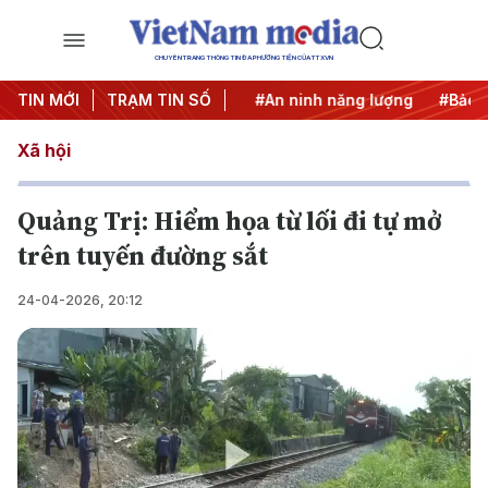
CHUYÊN TRANG THÔNG TIN ĐA PHƯƠNG TIỆN CỦA TTXVN
TIN MỚI
#Căng thẳng Trung Đông
TRẠM TIN SỐ
#An ninh năng lượng
#Bảo vệ
Xã hội
Quảng Trị: Hiểm họa từ lối đi tự mở
trên tuyến đường sắt
24-04-2026, 20:12