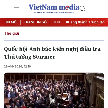
CHUYÊN TRANG THÔNG TIN ĐA PHƯƠNG TIỆN CỦA TTXVN
ày đêm
TIN MỚI
#Chống khai thác IUU
TRẠM TIN SỐ
#Căng thẳng Trung Đông
Thế giới
Quốc hội Anh bác kiến nghị điều tra
Thủ tướng Starmer
29-04-2026, 12:16