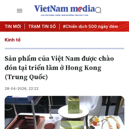
CHUYÊN TRANG THÔNG TIN ĐA PHƯƠNG TIỆN CỦA TTXVN
quyết thành hành động
TIN MỚI
TRẠM TIN SỐ
#Chiến dịch 500 ngày đêm
#Chống
Kinh tế
Sản phẩm của Việt Nam được chào
đón tại triển lãm ở Hong Kong
(Trung Quốc)
28-04-2026, 22:22