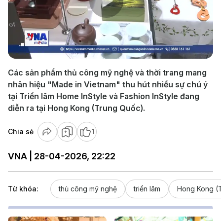
Play
Video
Các sản phẩm thủ công mỹ nghệ và thời trang mang
nhãn hiệu "Made in Vietnam" thu hút nhiều sự chú ý
tại Triển lãm Home InStyle và Fashion InStyle đang
diễn ra tại Hong Kong (Trung Quốc).
Chia sẻ
1
VNA | 28-04-2026, 22:22
Từ khóa:
thủ công mỹ nghệ
triển lãm
Hong Kong (