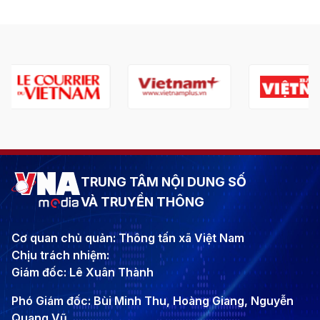
TRUNG TÂM NỘI DUNG SỐ
VÀ TRUYỀN THÔNG
Cơ quan chủ quản: Thông tấn xã Việt Nam
Chịu trách nhiệm:
Giám đốc: Lê Xuân Thành
Phó Giám đốc: Bùi Minh Thu, Hoàng Giang, Nguyễn
Quang Vũ