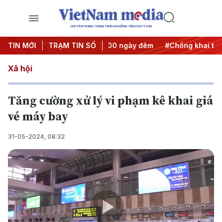
CHUYÊN TRANG THÔNG TIN ĐA PHƯƠNG TIỆN CỦA TTXVN
h động
TIN MỚI
#Chiến dịch 500 ngày đêm
TRẠM TIN SỐ
#Chống khai thác IUU
Xã hội
Tăng cường xử lý vi phạm kê khai giá
vé máy bay
31-05-2024, 08:32