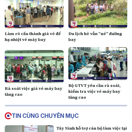
Làm rõ cấu thành giá vé để
Du lịch hè vẫn “né” đường
hạ nhiệt vé máy bay
bay
Bộ GTVT yêu cầu rà soát,
Rà soát việc giá vé máy bay
kiểm tra việc vé máy bay
tăng cao
tăng cao
TIN CÙNG CHUYÊN MỤC
Tây Ninh hỗ trợ cán bộ làm việc tại