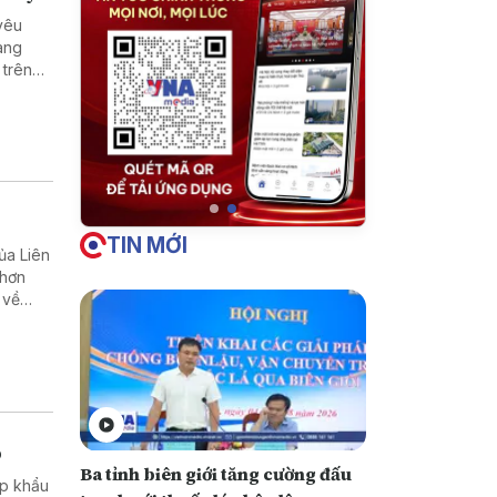
yêu
ang
 trên
bền kết
TIN MỚI
ủa Liên
 hơn
 về
 tới.
p
Ba tỉnh biên giới tăng cường đấu
ập khẩu