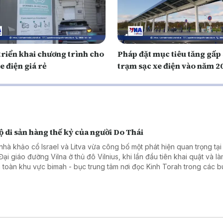
triển khai chương trình cho
Pháp đặt mục tiêu tăng gấp 
e điện giá rẻ
trạm sạc xe điện vào năm 2
ộ di sản hàng thế kỷ của người Do Thái
nhà khảo cổ Israel và Litva vừa công bố một phát hiện quan trọng tại
ại giáo đường Vilna ở thủ đô Vilnius, khi lần đầu tiên khai quật và là
 toàn khu vực bimah - bục trung tâm nơi đọc Kinh Torah trong các bu
 nhiều nhiều hạng mục kiến trúc và hiện vật quý, góp phần tái hiện đ
giáo, văn hóa của cộng đồng Do Thái từng phát triển rực rỡ tại Litva.