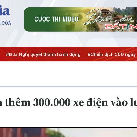
N CỦA
ghị quyết thành hành động
#Chiến dịch 500 ngày đêm
#
a thêm 300.000 xe điện vào 