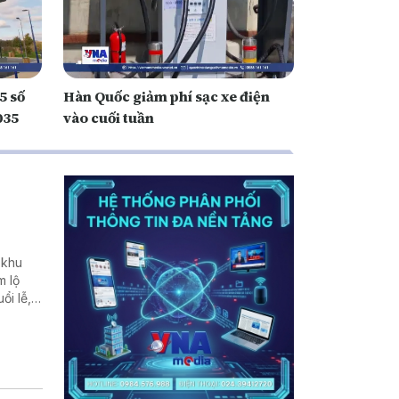
5 số
Hàn Quốc giảm phí sạc xe điện
035
vào cuối tuần
 khu
m lộ
ổi lễ,
ời sống