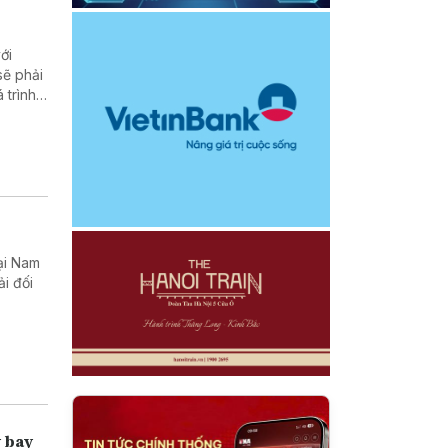
ới
sẽ phải
 trình
ển khai
ại Nam
i đối
y bay