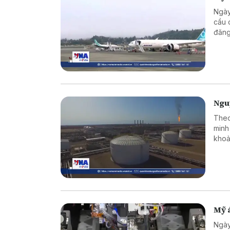
Ngày
cầu 
đăng
kết 
cấu 
Nguy
Theo
minh
khoả
nguy
Mỹ á
Ngày