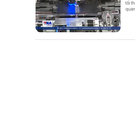
tối t
quan