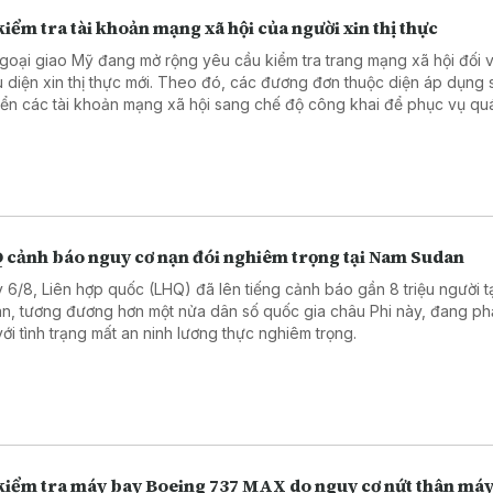
iểm tra tài khoản mạng xã hội của người xin thị thực
goại giao Mỹ đang mở rộng yêu cầu kiểm tra trang mạng xã hội đối v
u diện xin thị thực mới. Theo đó, các đương đơn thuộc diện áp dụng 
ển các tài khoản mạng xã hội sang chế độ công khai để phục vụ quá
duyệt hồ sơ. Động thái trên nối tiếp chính sách được Bộ Ngoại giao tri
háng 6 năm 2026.
 cảnh báo nguy cơ nạn đói nghiêm trọng tại Nam Sudan
 6/8, Liên hợp quốc (LHQ) đã lên tiếng cảnh báo gần 8 triệu người t
n, tương đương hơn một nửa dân số quốc gia châu Phi này, đang phả
với tình trạng mất an ninh lương thực nghiêm trọng.
kiểm tra máy bay Boeing 737 MAX do nguy cơ nứt thân má