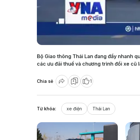
Bộ Giao thông Thái Lan đang đẩy nhanh quá
các ưu đãi thuế và chương trình đổi xe cũ l
Chia sẻ
1
Từ khóa:
xe điện
Thái Lan