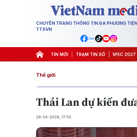
CHUYÊN TRANG THÔNG TIN ĐA PHƯƠNG TIỆ
TTXVN
#Hội nghị Trung ương 3
TIN MỚI
TRẠM TIN SỐ
#APEC 2027
#Đưa N
Thế giới
Thái Lan dự kiến đư
26-04-2026, 17:55