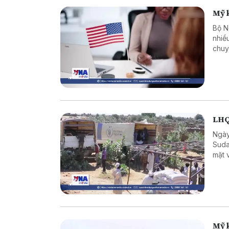
Mỹ k
Bộ N
nhiề
chuy
xét 
từ t
LHQ
Ngày
Suda
mặt 
Mỹ 