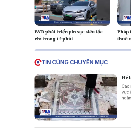
BYD phát triển pin sạc siêu tốc
Pháp 
chỉ trong 12 phút
thuê x
TIN CÙNG CHUYÊN MỤC
Hé l
Các 
vực Đ
hoàn
cùng
tôn 