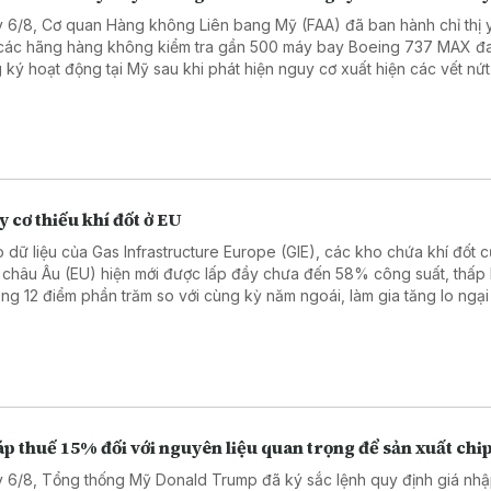
 6/8, Cơ quan Hàng không Liên bang Mỹ (FAA) đã ban hành chỉ thị 
các hãng hàng không kiểm tra gần 500 máy bay Boeing 737 MAX đ
 ký hoạt động tại Mỹ sau khi phát hiện nguy cơ xuất hiện các vết nứt
cấu thân máy bay, cảnh báo tình trạng này có thể ảnh hưởng đến độ 
nếu không được khắc phục kịp thời.
 cơ thiếu khí đốt ở EU
 dữ liệu của Gas Infrastructure Europe (GIE), các kho chứa khí đốt c
 châu Âu (EU) hiện mới được lấp đầy chưa đến 58% công suất, thấp
ng 12 điểm phần trăm so với cùng kỳ năm ngoái, làm gia tăng lo ngại
 cơ thiếu hụt nguồn cung và giá năng lượng tăng cao trong mùa Đông
p thuế 15% đối với nguyên liệu quan trọng để sản xuất chi
 6/8, Tổng thống Mỹ Donald Trump đã ký sắc lệnh quy định giá nh