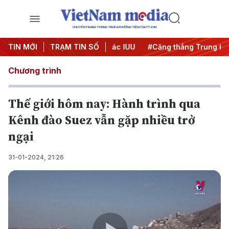
CHUYÊN TRANG THÔNG TIN ĐA PHƯƠNG TIỆN CỦA TTXVN
gày đêm
TIN MỚI
#Chống khai thác IUU
TRẠM TIN SỐ
#Căng thẳng Trung Đông
Chương trình
Thế giới hôm nay: Hành trình qua
Kênh đào Suez vẫn gặp nhiều trở
ngại
31-01-2024, 21:26