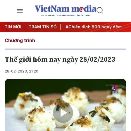
CHUYÊN TRANG THÔNG TIN ĐA PHƯƠNG TIỆN CỦA TTXVN
ghị quyết thành hành động
TIN MỚI
TRẠM TIN SỐ
#Chiến dịch 500 ngày đêm
#
Chương trình
Thế giới hôm nay ngày 28/02/2023
28-02-2023, 21:20
Play