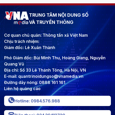
TRUNG TÂM NỘI DUNG SỐ
VÀ TRUYỀN THÔNG
Cơ quan chủ quản: Thông tấn xã Việt Nam
Chịu trách nhiệm:
Giám đốc: Lê Xuân Thành
Phó Giám đốc: Bùi Minh Thu, Hoàng Giang, Nguyễn
Quang Vũ
Địa chỉ: Số 33 Lê Thánh Tông, Hà Nội, VN
E-mail: quantrinoidungso@vnamedia.vn
Đường dây nóng: 0888 161 161
Liên hệ quảng cáo
Hotline: 0984.576.988